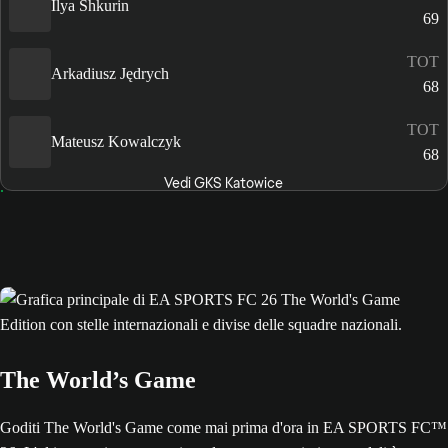
Ilya Shkurin
69
TOT
Arkadiusz Jędrych
68
TOT
Mateusz Kowalczyk
68
Vedi GKS Katowice
The World’s Game
Goditi The World's Game come mai prima d'ora in EA SPORTS FC™