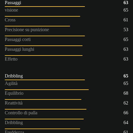
Passaggi
63
visione
65
Cross
61
Precisione su punizione
53
Passaggi corti
65
Passaggi lunghi
63
Effetto
63
Dribbling
65
Agilità
65
Equilibrio
68
Reattività
62
Controllo di palla
66
Dribbling
64
Freddezza
61