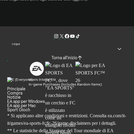
Lingua
Torna all'inizio
Users Interact
In-game Purchases (Includes Random Items)
Principale
Compra
Notizie
EA app per Windows
EA app per Mac
Sport Gioch
* Si applicano altre condizioni e restrizioni. Consulta
ea.com/it-
it/games/ea-sports-fc/fc-26
/game-disclaimers per i dettagli.
** Le statistiche della Stagione del Tour mondiale di EA