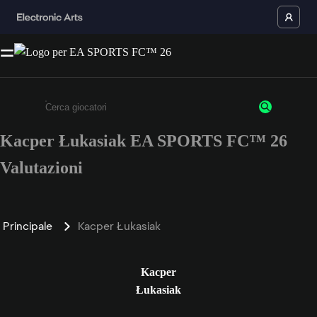
Kacper Łukasiak EA SPORTS FC™ 26
Inserisci un minimo di 3 caratteri o numeri.
Valutazioni
Principale
Kacper Łukasiak
Kacper
Łukasiak