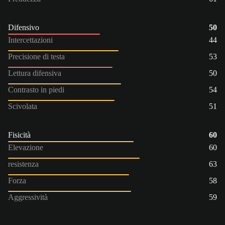
Difensivo
50
Intercettazioni
44
Precisione di testa
53
Lettura difensiva
50
Contrasto in piedi
54
Scivolata
51
Fisicità
60
Elevazione
60
resistenza
63
Forza
58
Aggressività
59