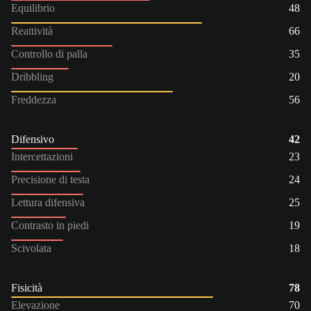
Equilibrio
48
Reattività
66
Controllo di palla
35
Dribbling
20
Freddezza
56
Difensivo
42
Intercettazioni
23
Precisione di testa
24
Lettura difensiva
25
Contrasto in piedi
19
Scivolata
18
Fisicità
78
Elevazione
70