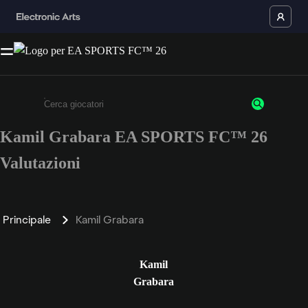
Kamil Grabara EA SPORTS FC™ 26
Inserisci un minimo di 3 caratteri o numeri.
Valutazioni
Principale
Kamil Grabara
Kamil
Grabara