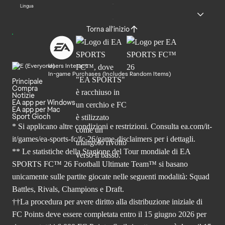
Lingua
Torna all'inizio
Users Interact
In-game Purchases (Includes Random Items)
Principale
Compra
Notizie
EA app per Windows
EA app per Mac
Sport Gioch
* Si applicano altre condizioni e restrizioni. Consulta
ea.com/it-
it/games/ea-sports-fc/fc-26
/game-disclaimers per i dettagli.
** Le statistiche della Stagione del Tour mondiale di EA
SPORTS FC™ 26 Football Ultimate Team™ si basano
unicamente sulle partite giocate nelle seguenti modalità: Squad
Battles, Rivals, Champions e Draft.
††La procedura per avere diritto alla distribuzione iniziale di
FC Points deve essere completata entro il 15 giugno 2026 per