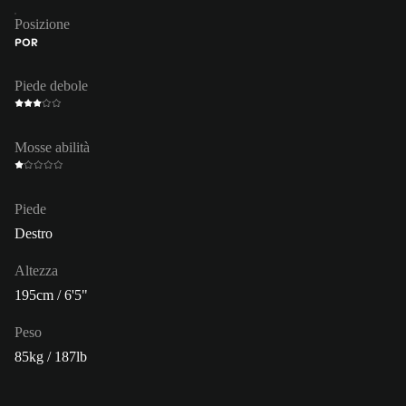
Posizione
POR
Piede debole
Mosse abilità
Piede
Destro
Altezza
195cm / 6'5"
Peso
85kg / 187lb