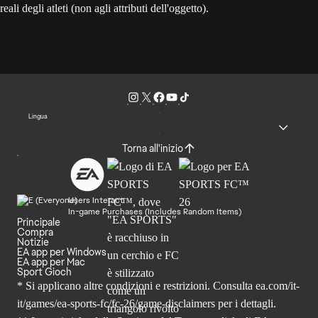
reali degli atleti (non agli attributi dell'oggetto).
Lingua
Torna all'inizio
Users Interact
In-game Purchases (Includes Random Items)
Principale
Compra
Notizie
EA app per Windows
EA app per Mac
Sport Gioch
* Si applicano altre condizioni e restrizioni. Consulta
ea.com/it-
it/games/ea-sports-fc/fc-26
/game-disclaimers per i dettagli.