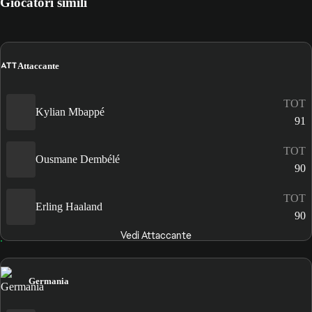
Giocatori simili
ATT
Attaccante
TOT
Kylian Mbappé
91
TOT
Ousmane Dembélé
90
TOT
Erling Haaland
90
Vedi Attaccante
Germania