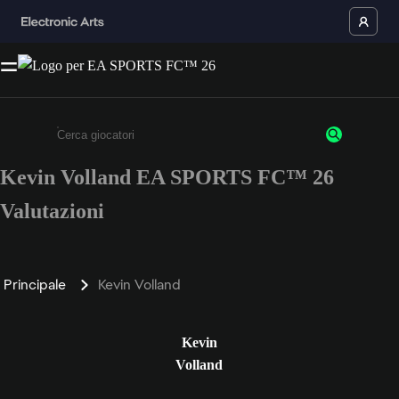
Kevin Volland EA SPORTS FC™ 26
Inserisci un minimo di 3 caratteri o numeri.
Valutazioni
Principale
Kevin Volland
Kevin
Volland