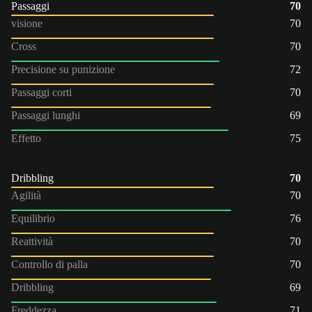
Passaggi
70
visione
70
Cross
70
Precisione su punizione
72
Passaggi corti
70
Passaggi lunghi
69
Effetto
75
Dribbling
70
Agilità
70
Equilibrio
76
Reattività
70
Controllo di palla
70
Dribbling
69
Freddezza
71