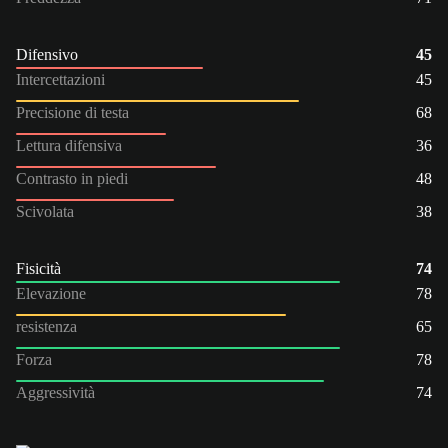
Difensivo
45
Intercettazioni
45
Precisione di testa
68
Lettura difensiva
36
Contrasto in piedi
48
Scivolata
38
Fisicità
74
Elevazione
78
resistenza
65
Forza
78
Aggressività
74