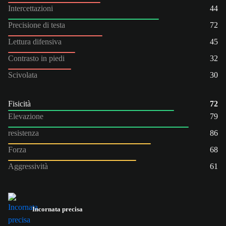
Intercettazioni
44
Precisione di testa
72
Lettura difensiva
45
Contrasto in piedi
32
Scivolata
30
Fisicità
72
Elevazione
79
resistenza
86
Forza
68
Aggressività
61
Incornata precisa