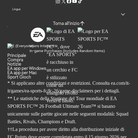
Lingua
Torna all'inizio
Users Interact
In-game Purchases (Includes Random Items)
Principale
Compra
Notizie
EA app per Windows
EA app per Mac
Sport Gioch
* Si applicano altre condizioni e restrizioni. Consulta
ea.com/it-
it/games/ea-sports-fc/fc-26
/game-disclaimers per i dettagli.
** Le statistiche della Stagione del Tour mondiale di EA
SPORTS FC™ 26 Football Ultimate Team™ si basano
unicamente sulle partite giocate nelle seguenti modalità: Squad
Battles, Rivals, Champions e Draft.
††La procedura per avere diritto alla distribuzione iniziale di
FC Points deve essere completata entro il 15 giugno 2026 per