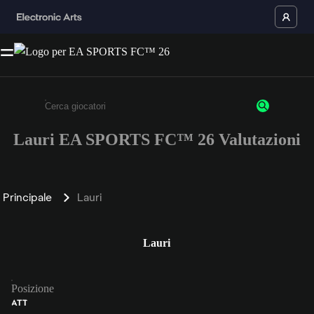
Lauri EA SPORTS FC™ 26 Valutazioni
Inserisci un minimo di 3 caratteri o numeri.
Principale
Lauri
Lauri
Posizione
ATT