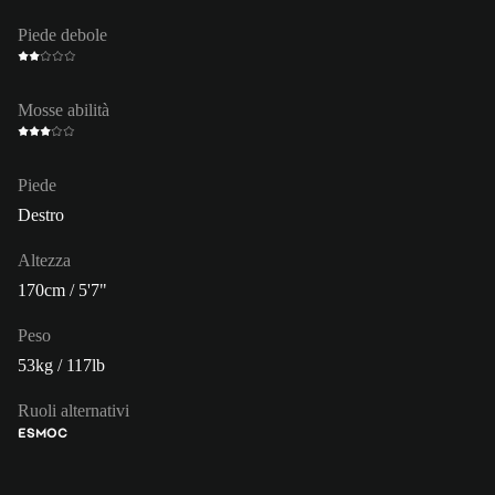
Piede debole
Mosse abilità
Piede
Destro
Altezza
170cm / 5'7"
Peso
53kg / 117lb
Ruoli alternativi
ES
MOC