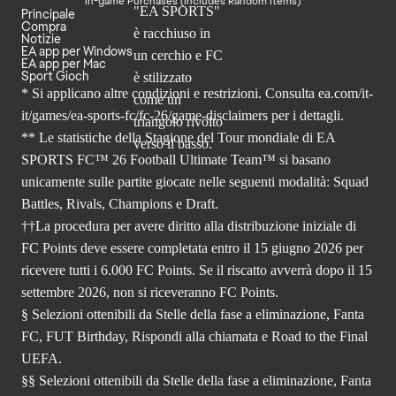
In-game Purchases (Includes Random Items)
Principale
Compra
Notizie
EA app per Windows
EA app per Mac
Sport Gioch
* Si applicano altre condizioni e restrizioni. Consulta
ea.com/it-
it/games/ea-sports-fc/fc-26
/game-disclaimers per i dettagli.
** Le statistiche della Stagione del Tour mondiale di EA
SPORTS FC™ 26 Football Ultimate Team™ si basano
unicamente sulle partite giocate nelle seguenti modalità: Squad
Battles, Rivals, Champions e Draft.
††La procedura per avere diritto alla distribuzione iniziale di
FC Points deve essere completata entro il 15 giugno 2026 per
ricevere tutti i 6.000 FC Points. Se il riscatto avverrà dopo il 15
settembre 2026, non si riceveranno FC Points.
§ Selezioni ottenibili da Stelle della fase a eliminazione, Fanta
FC, FUT Birthday, Rispondi alla chiamata e Road to the Final
UEFA.
§§ Selezioni ottenibili da Stelle della fase a eliminazione, Fanta