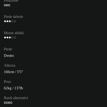
Posizione
CDC
Piede debole
Mosse abilità
Piede
Destro
Altezza
166cm / 5'5"
Peso
62kg / 137lb
Ruoli alternativi
CC
DC