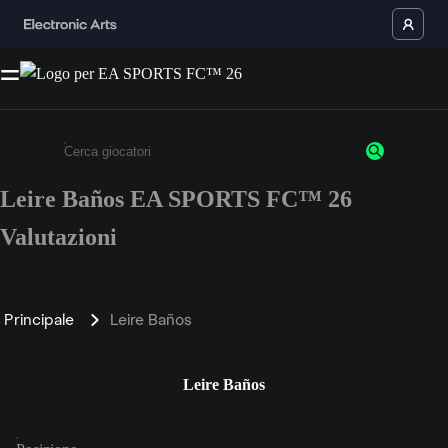
Leire Baños EA SPORTS FC™ 26
Inserisci un minimo di 3 caratteri o numeri.
Valutazioni
Principale
Leire Baños
Leire Baños