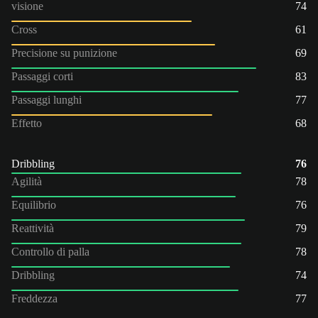
visione
74
Cross
61
Precisione su punizione
69
Passaggi corti
83
Passaggi lunghi
77
Effetto
68
Dribbling
76
Agilità
78
Equilibrio
76
Reattività
79
Controllo di palla
78
Dribbling
74
Freddezza
77