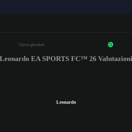
Leonardo EA SPORTS FC™ 26 Valutazion
Inserisci un minimo di 3 caratteri o numeri.
Leonardo