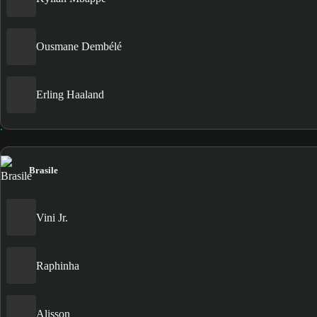
Ousmane Dembélé
Erling Haaland
Brasile
Vini Jr.
Raphinha
Alisson