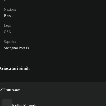
Nazione
Brasile
Lega
CSL
Squadra
Shanghai Port FC
Giocatori simili
ATT
Attaccante
Kylian Mbappé