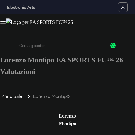
Lorenzo Montipò EA SPORTS FC™ 26
Inserisci un minimo di 3 caratteri o numeri.
Valutazioni
Principale
Lorenzo Montipò
Lorenzo
Montipò