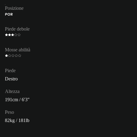
Posizione
POR
Piede debole
Mosse abilità
Piede
Destro
Altezza
191cm / 6'3"
Peso
82kg / 181lb