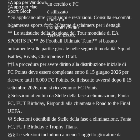
EA app per Windows
EA app per Mac
Sport Gioch
* Si applicano altre condizioni e restrizioni. Consulta
ea.com/it-
it/games/ea-sports-fc/fc-26
/game-disclaimers per i dettagli.
** Le statistiche della Stagione del Tour mondiale di EA
SPORTS FC™ 26 Football Ultimate Team™ si basano
unicamente sulle partite giocate nelle seguenti modalità: Squad
Battles, Rivals, Champions e Draft.
††La procedura per avere diritto alla distribuzione iniziale di
FC Points deve essere completata entro il 15 giugno 2026 per
ricevere tutti i 6.000 FC Points. Se il riscatto avverrà dopo il 15
settembre 2026, non si riceveranno FC Points.
§ Selezioni ottenibili da Stelle della fase a eliminazione, Fanta
FC, FUT Birthday, Rispondi alla chiamata e Road to the Final
UEFA.
§§ Selezioni ottenibili da Stelle della fase a eliminazione, Fanta
FC, FUT Birthday e Trophy Titans.
§§§ Le selezioni includono almeno 1 oggetto giocatore da