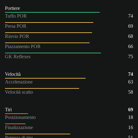
Portiere
Tuffo POR
74
Presa POR
69
Rinvio POR
68
Piazzamento POR
66
GK Reflexes
75
Velocità
74
Accelerazione
63
Velocità scatto
58
Tiri
69
Posizionamento
18
Finalizzazione
16
Potenza di tiro
51