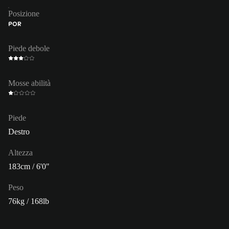
Posizione
POR
Piede debole
Mosse abilità
Piede
Destro
Altezza
183cm / 6'0"
Peso
76kg / 168lb