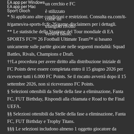
EA app per Windows
EA app per Mac
Sport Gioch
* Si applicano altre condizioni e restrizioni. Consulta
ea.com/it-
it/games/ea-sports-fc/fc-26
/game-disclaimers per i dettagli.
** Le statistiche della Stagione del Tour mondiale di EA
SPORTS FC™ 26 Football Ultimate Team™ si basano
unicamente sulle partite giocate nelle seguenti modalità: Squad
Battles, Rivals, Champions e Draft.
††La procedura per avere diritto alla distribuzione iniziale di
FC Points deve essere completata entro il 15 giugno 2026 per
ricevere tutti i 6.000 FC Points. Se il riscatto avverrà dopo il 15
settembre 2026, non si riceveranno FC Points.
§ Selezioni ottenibili da Stelle della fase a eliminazione, Fanta
FC, FUT Birthday, Rispondi alla chiamata e Road to the Final
UEFA.
§§ Selezioni ottenibili da Stelle della fase a eliminazione, Fanta
FC, FUT Birthday e Trophy Titans.
§§§ Le selezioni includono almeno 1 oggetto giocatore da