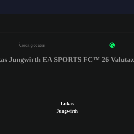
as Jungwirth EA SPORTS FC™ 26 Valutaz
Inserisci un minimo di 3 caratteri o numeri.
Lukas
Jungwirth