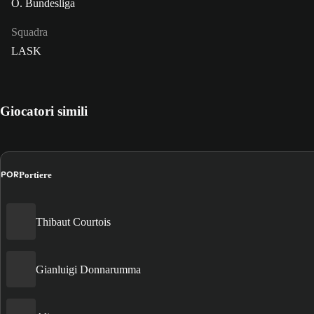
Ö. Bundesliga
Squadra
LASK
Giocatori simili
POR
Portiere
Thibaut Courtois
Gianluigi Donnarumma