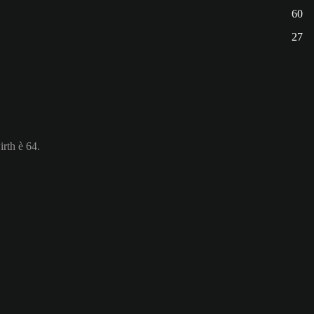
60
27
irth è 64.