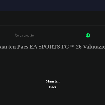
aarten Paes EA SPORTS FC™ 26 Valutazio
Inserisci un minimo di 3 caratteri o numeri.
Maarten
Paes