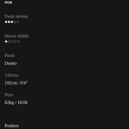
POR
Piede debole
Mosse abilità
Piede
Destro
Altezza
192cm / 6'4"
Peso
82kg / 181lb
Portiere