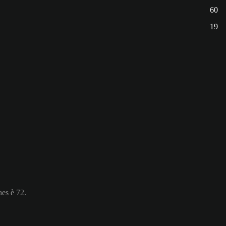
60
19
aes è 72.