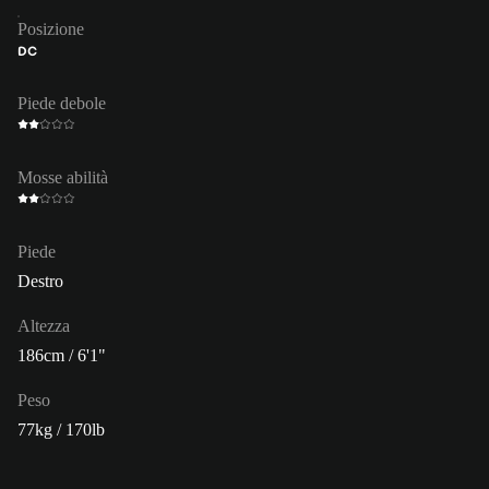
Posizione
DC
Piede debole
Mosse abilità
Piede
Destro
Altezza
186cm / 6'1"
Peso
77kg / 170lb