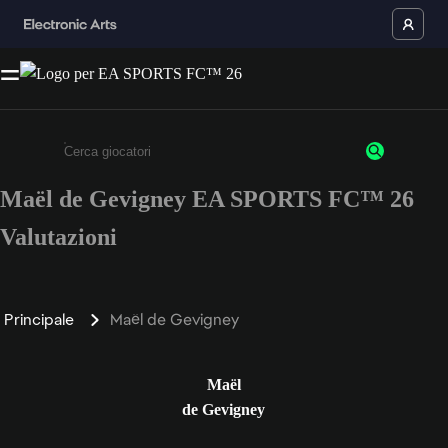
Maël de Gevigney EA SPORTS FC™ 26
Inserisci un minimo di 3 caratteri o numeri.
Valutazioni
Principale
Maël de Gevigney
Maël
de Gevigney