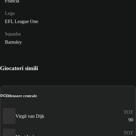
Francia
Lega
EFL League One
Squadra
Barnsley
Giocatori simili
DC
Difensore centrale
TOT
Virgil van Dijk
90
TOT