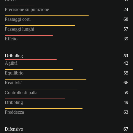
Precisione su punizione
24
Passaggi corti
68
Passaggi lunghi
57
Effetto
39
Dribbling
53
Agilità
42
Equilibrio
55
Reattività
66
Controllo di palla
59
Dribbling
49
Freddezza
63
Difensivo
67