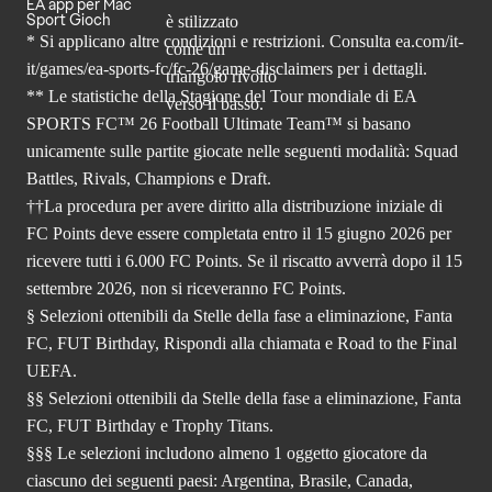
EA app per Mac
Sport Gioch
* Si applicano altre condizioni e restrizioni. Consulta
ea.com/it-
it/games/ea-sports-fc/fc-26
/game-disclaimers per i dettagli.
** Le statistiche della Stagione del Tour mondiale di EA
SPORTS FC™ 26 Football Ultimate Team™ si basano
unicamente sulle partite giocate nelle seguenti modalità: Squad
Battles, Rivals, Champions e Draft.
††La procedura per avere diritto alla distribuzione iniziale di
FC Points deve essere completata entro il 15 giugno 2026 per
ricevere tutti i 6.000 FC Points. Se il riscatto avverrà dopo il 15
settembre 2026, non si riceveranno FC Points.
§ Selezioni ottenibili da Stelle della fase a eliminazione, Fanta
FC, FUT Birthday, Rispondi alla chiamata e Road to the Final
UEFA.
§§ Selezioni ottenibili da Stelle della fase a eliminazione, Fanta
FC, FUT Birthday e Trophy Titans.
§§§ Le selezioni includono almeno 1 oggetto giocatore da
ciascuno dei seguenti paesi: Argentina, Brasile, Canada,