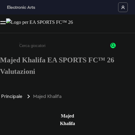
Majed Khalifa EA SPORTS FC™ 26
Inserisci un minimo di 3 caratteri o numeri.
Valutazioni
Principale
Majed Khalifa
Majed
Khalifa