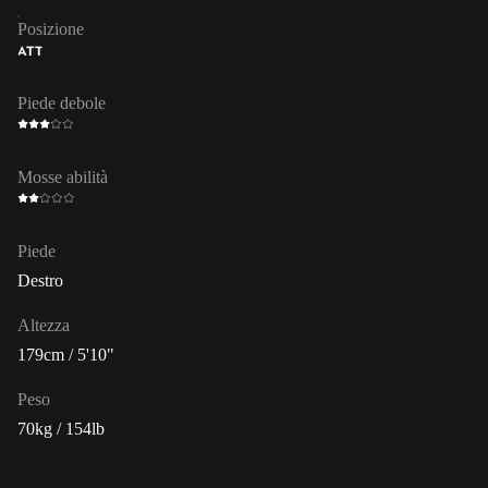
Posizione
ATT
Piede debole
Mosse abilità
Piede
Destro
Altezza
179cm / 5'10"
Peso
70kg / 154lb