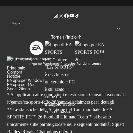
Lingua
Torna all'inizio
Users Interact
In-game Purchases (Includes Random Items)
Principale
Compra
Notizie
EA app per Windows
EA app per Mac
Sport Gioch
* Si applicano altre condizioni e restrizioni. Consulta
ea.com/it-
it/games/ea-sports-fc/fc-26
/game-disclaimers per i dettagli.
** Le statistiche della Stagione del Tour mondiale di EA
SPORTS FC™ 26 Football Ultimate Team™ si basano
unicamente sulle partite giocate nelle seguenti modalità: Squad
Battles, Rivals, Champions e Draft.