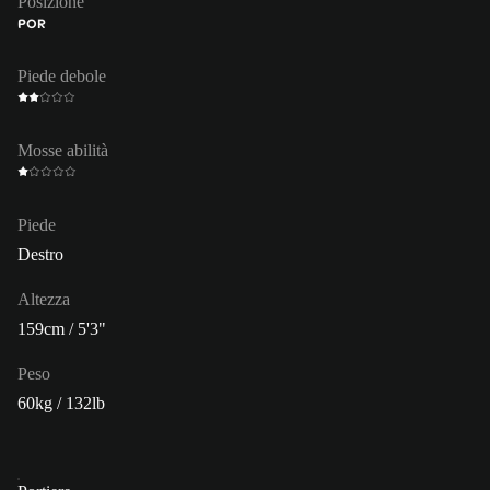
Posizione
POR
Piede debole
Mosse abilità
Piede
Destro
Altezza
159cm / 5'3"
Peso
60kg / 132lb