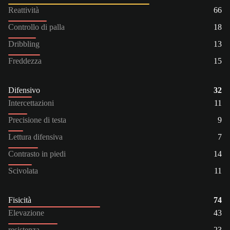
Reattività
66
Controllo di palla
18
Dribbling
13
Freddezza
15
Difensivo
32
Intercettazioni
11
Precisione di testa
9
Lettura difensiva
7
Contrasto in piedi
14
Scivolata
11
Fisicità
74
Elevazione
43
resistenza
23