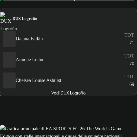
DUX Logroño
TOT
Daiana Falfán
71
TOT
Annelie Leitner
70
TOT
Chelsea Louise Ashurst
69
Vedi DUX Logroño