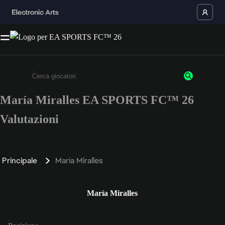
María Miralles EA SPORTS FC™ 26
Inserisci un minimo di 3 caratteri o numeri.
Valutazioni
Principale
María Miralles
María Miralles