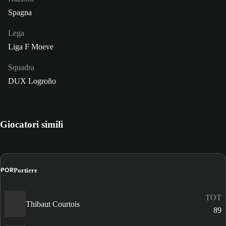
Spagna
Lega
Liga F Moeve
Squadra
DUX Logroño
Giocatori simili
POR
Portiere
TOT
Thibaut Courtois
89