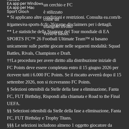
EA app per Windows
EA app per Mac
Sport Gioch
* Si applicano altre condizioni e restrizioni. Consulta
ea.com/it-
it/games/ea-sports-fc/fc-26
/game-disclaimers per i dettagli.
** Le statistiche della Stagione del Tour mondiale di EA
SPORTS FC™ 26 Football Ultimate Team™ si basano
unicamente sulle partite giocate nelle seguenti modalità: Squad
Battles, Rivals, Champions e Draft.
††La procedura per avere diritto alla distribuzione iniziale di
FC Points deve essere completata entro il 15 giugno 2026 per
ricevere tutti i 6.000 FC Points. Se il riscatto avverrà dopo il 15
settembre 2026, non si riceveranno FC Points.
§ Selezioni ottenibili da Stelle della fase a eliminazione, Fanta
FC, FUT Birthday, Rispondi alla chiamata e Road to the Final
UEFA.
§§ Selezioni ottenibili da Stelle della fase a eliminazione, Fanta
FC, FUT Birthday e Trophy Titans.
§§§ Le selezioni includono almeno 1 oggetto giocatore da