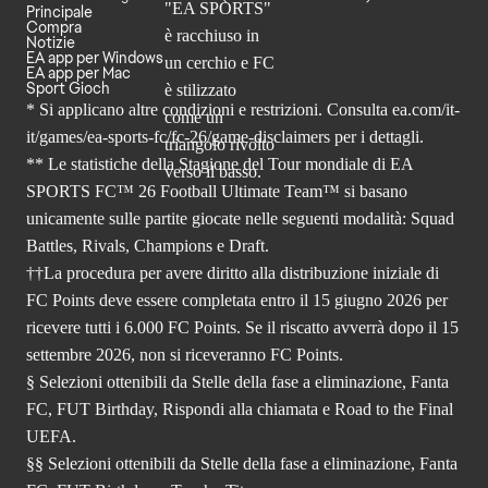
Principale
Compra
Notizie
EA app per Windows
EA app per Mac
Sport Gioch
* Si applicano altre condizioni e restrizioni. Consulta
ea.com/it-
it/games/ea-sports-fc/fc-26
/game-disclaimers per i dettagli.
** Le statistiche della Stagione del Tour mondiale di EA
SPORTS FC™ 26 Football Ultimate Team™ si basano
unicamente sulle partite giocate nelle seguenti modalità: Squad
Battles, Rivals, Champions e Draft.
††La procedura per avere diritto alla distribuzione iniziale di
FC Points deve essere completata entro il 15 giugno 2026 per
ricevere tutti i 6.000 FC Points. Se il riscatto avverrà dopo il 15
settembre 2026, non si riceveranno FC Points.
§ Selezioni ottenibili da Stelle della fase a eliminazione, Fanta
FC, FUT Birthday, Rispondi alla chiamata e Road to the Final
UEFA.
§§ Selezioni ottenibili da Stelle della fase a eliminazione, Fanta