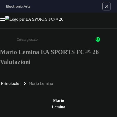
Mario Lemina EA SPORTS FC™ 26
Inserisci un minimo di 3 caratteri o numeri.
Valutazioni
Principale
Mario Lemina
Mario
Lemina