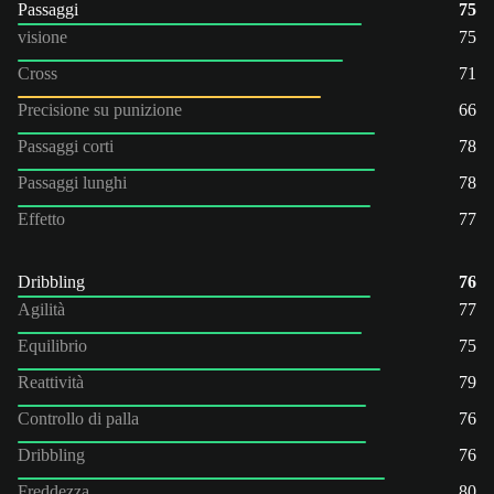
Passaggi
75
visione
75
Cross
71
Precisione su punizione
66
Passaggi corti
78
Passaggi lunghi
78
Effetto
77
Dribbling
76
Agilità
77
Equilibrio
75
Reattività
79
Controllo di palla
76
Dribbling
76
Freddezza
80