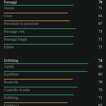
Passaggi
70
visione
71
Cross
65
Precisione su punizione
67
Passaggi corti
73
Passaggi lunghi
71
Effetto
71
Dribbling
74
Agilità
86
Equilibrio
85
Reattività
70
Controllo di palla
75
Dribbling
71
Freddezza
65