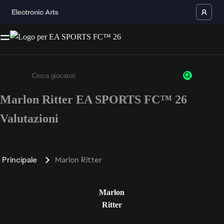
Marlon Ritter EA SPORTS FC™ 26
Inserisci un minimo di 3 caratteri o numeri.
Valutazioni
Principale
Marlon Ritter
Marlon
Ritter