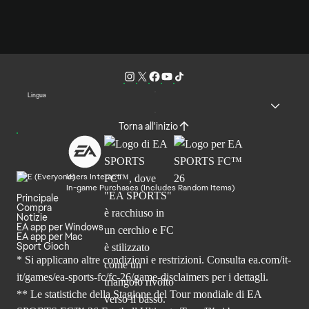
Lingua
Torna all'inizio
Users Interact
In-game Purchases (Includes Random Items)
Principale
Compra
Notizie
EA app per Windows
EA app per Mac
Sport Gioch
* Si applicano altre condizioni e restrizioni. Consulta
ea.com/it-
it/games/ea-sports-fc/fc-26
/game-disclaimers per i dettagli.
** Le statistiche della Stagione del Tour mondiale di EA