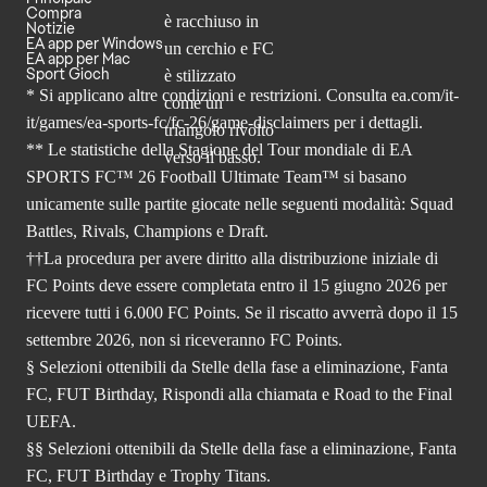
Compra
Notizie
EA app per Windows
EA app per Mac
Sport Gioch
* Si applicano altre condizioni e restrizioni. Consulta
ea.com/it-
it/games/ea-sports-fc/fc-26
/game-disclaimers per i dettagli.
** Le statistiche della Stagione del Tour mondiale di EA
SPORTS FC™ 26 Football Ultimate Team™ si basano
unicamente sulle partite giocate nelle seguenti modalità: Squad
Battles, Rivals, Champions e Draft.
††La procedura per avere diritto alla distribuzione iniziale di
FC Points deve essere completata entro il 15 giugno 2026 per
ricevere tutti i 6.000 FC Points. Se il riscatto avverrà dopo il 15
settembre 2026, non si riceveranno FC Points.
§ Selezioni ottenibili da Stelle della fase a eliminazione, Fanta
FC, FUT Birthday, Rispondi alla chiamata e Road to the Final
UEFA.
§§ Selezioni ottenibili da Stelle della fase a eliminazione, Fanta
FC, FUT Birthday e Trophy Titans.