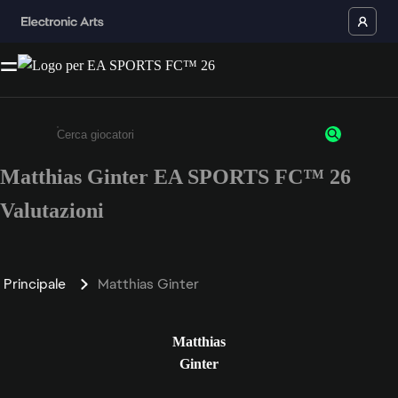
Matthias Ginter EA SPORTS FC™ 26
Inserisci un minimo di 3 caratteri o numeri.
Valutazioni
Principale
Matthias Ginter
Matthias
Ginter