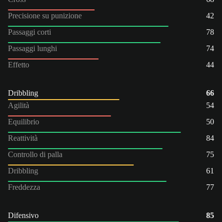
Precisione su punizione
42
Passaggi corti
78
Passaggi lunghi
74
Effetto
44
Dribbling
66
Agilità
54
Equilibrio
50
Reattività
84
Controllo di palla
75
Dribbling
61
Freddezza
77
Difensivo
85