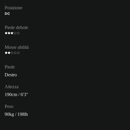
Posizione
DC
Piede debole
Mosse abilità
Piede
Destro
Altezza
190cm / 6'3"
Peso
90kg / 198lb