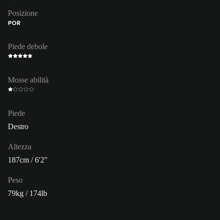
Posizione
POR
Piede debole
Mosse abilità
Piede
Destro
Altezza
187cm / 6'2"
Peso
79kg / 174lb