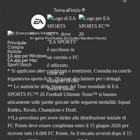
Torna all'inizio
Users Interact
In-game Purchases (Includes Random Items)
Principale
Compra
Notizie
EA app per Windows
EA app per Mac
Sport Gioch
* Si applicano altre condizioni e restrizioni. Consulta
ea.com/it-
it/games/ea-sports-fc/fc-26
/game-disclaimers per i dettagli.
** Le statistiche della Stagione del Tour mondiale di EA
SPORTS FC™ 26 Football Ultimate Team™ si basano
unicamente sulle partite giocate nelle seguenti modalità: Squad
Battles, Rivals, Champions e Draft.
††La procedura per avere diritto alla distribuzione iniziale di
FC Points deve essere completata entro il 15 giugno 2026 per
ricevere tutti i 6.000 FC Points. Se il riscatto avverrà dopo il 15