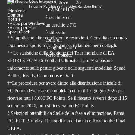
Users Interact
In-game Purchases (Includes Random Items)
Principale
Compra
Notizie
EA app per Windows
EA app per Mac
Sport Gioch
* Si applicano altre condizioni e restrizioni. Consulta
ea.com/it-
it/games/ea-sports-fc/fc-26
/game-disclaimers per i dettagli.
** Le statistiche della Stagione del Tour mondiale di EA
SPORTS FC™ 26 Football Ultimate Team™ si basano
unicamente sulle partite giocate nelle seguenti modalità: Squad
Battles, Rivals, Champions e Draft.
††La procedura per avere diritto alla distribuzione iniziale di
FC Points deve essere completata entro il 15 giugno 2026 per
ricevere tutti i 6.000 FC Points. Se il riscatto avverrà dopo il 15
settembre 2026, non si riceveranno FC Points.
§ Selezioni ottenibili da Stelle della fase a eliminazione, Fanta
FC, FUT Birthday, Rispondi alla chiamata e Road to the Final
UEFA.