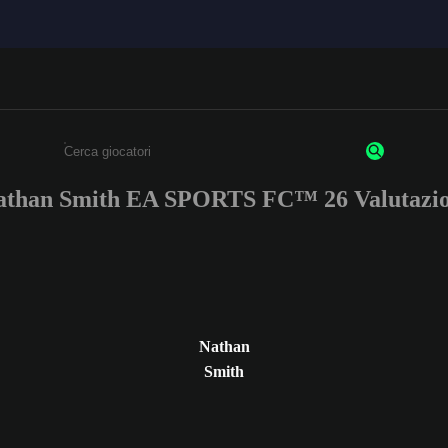
athan Smith EA SPORTS FC™ 26 Valutazio
Inserisci un minimo di 3 caratteri o numeri.
Nathan
Smith