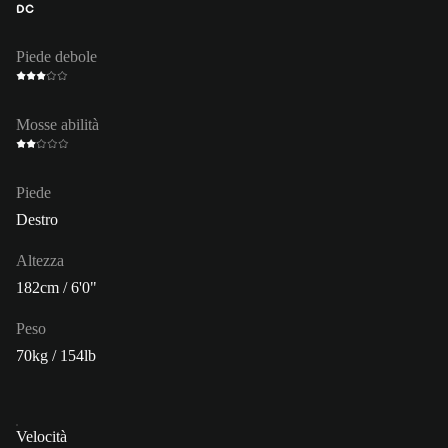
DC
Piede debole
Mosse abilità
Piede
Destro
Altezza
182cm / 6'0"
Peso
70kg / 154lb
Velocità