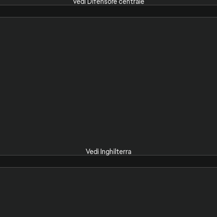
Vedi Difensore centrale
Vedi Inghilterra