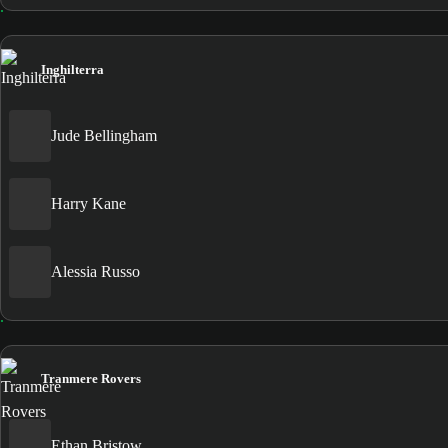
Inghilterra
Jude Bellingham
Harry Kane
Alessia Russo
Tranmere Rovers
Ethan Bristow