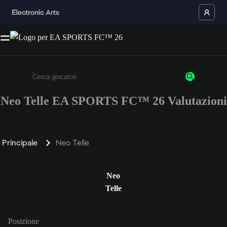
Neo Telle EA SPORTS FC™ 26 Valutazioni
Inserisci un minimo di 3 caratteri o numeri.
Principale
Neo Telle
Neo
Telle
Posizione