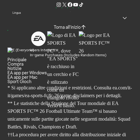
Lingua
Torna all'inizio
Users Interact
In-game Purchases (Includes Random Items)
Principale
Compra
Notizie
EA app per Windows
EA app per Mac
Sport Gioch
* Si applicano altre condizioni e restrizioni. Consulta
ea.com/it-
it/games/ea-sports-fc/fc-26
/game-disclaimers per i dettagli.
** Le statistiche della Stagione del Tour mondiale di EA
SPORTS FC™ 26 Football Ultimate Team™ si basano
unicamente sulle partite giocate nelle seguenti modalità: Squad
Battles, Rivals, Champions e Draft.
††La procedura per avere diritto alla distribuzione iniziale di