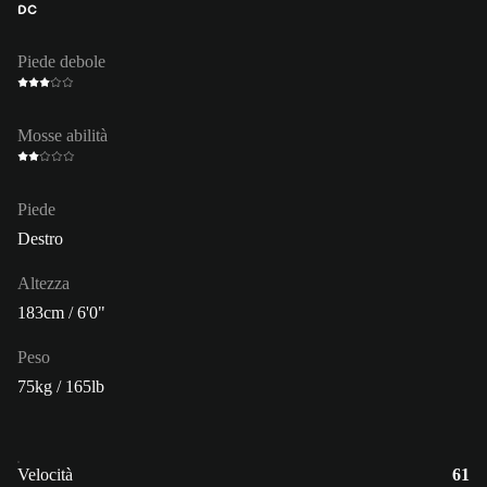
DC
Piede debole
Mosse abilità
Piede
Destro
Altezza
183cm / 6'0"
Peso
75kg / 165lb
Velocità
61