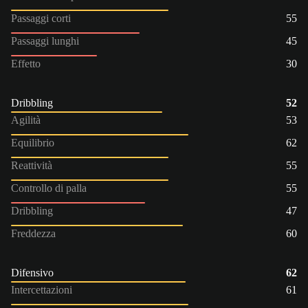
Passaggi corti
55
Passaggi lunghi
45
Effetto
30
Dribbling
52
Agilità
53
Equilibrio
62
Reattività
55
Controllo di palla
55
Dribbling
47
Freddezza
60
Difensivo
62
Intercettazioni
61