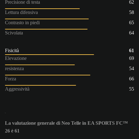
Precisione di testa
62
Lettura difensiva
58
Contrasto in piedi
65
Scivolata
64
Fisicità
61
Elevazione
69
resistenza
54
Forza
66
Aggressività
55
La valutazione generale di Neo Telle in EA SPORTS FC™
26 è 61