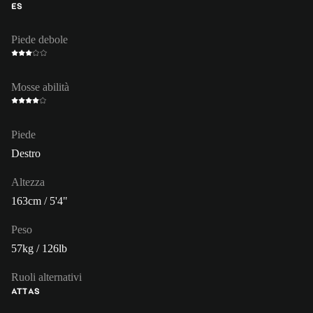
ES
Piede debole
Mosse abilità
Piede
Destro
Altezza
163cm / 5'4"
Peso
57kg / 126lb
Ruoli alternativi
ATT
AS