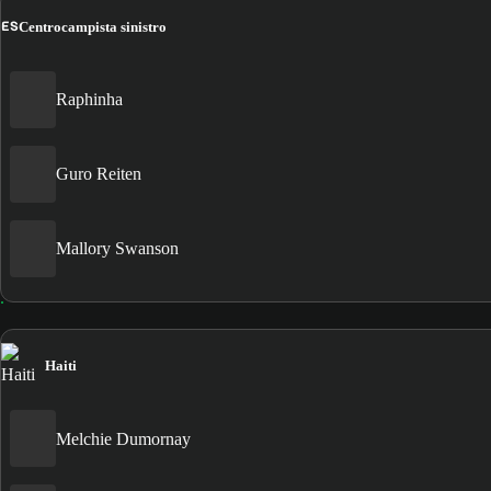
ES
Centrocampista sinistro
Raphinha
Guro Reiten
Mallory Swanson
Haiti
Melchie Dumornay