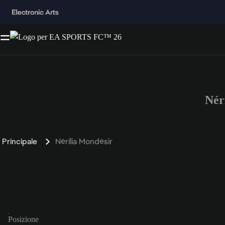
Nér
Principale
Nérilia Mondésir
Posizione