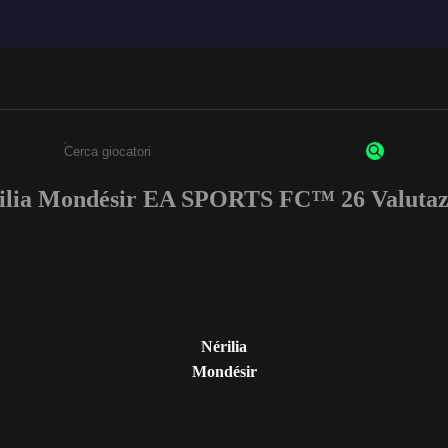
ilia Mondésir EA SPORTS FC™ 26 Valutaz
Inserisci un minimo di 3 caratteri o numeri.
Nérilia
Mondésir