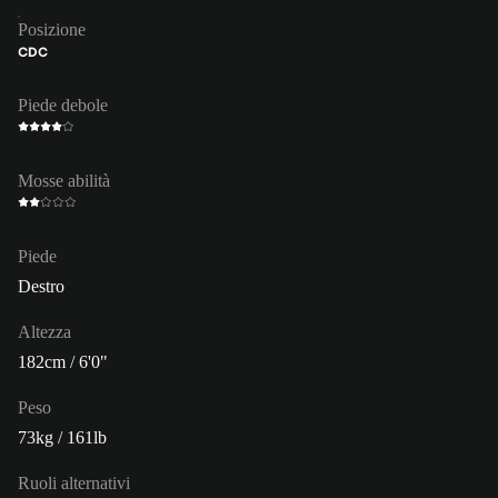
Posizione
CDC
Piede debole
Mosse abilità
Piede
Destro
Altezza
182cm / 6'0"
Peso
73kg / 161lb
Ruoli alternativi