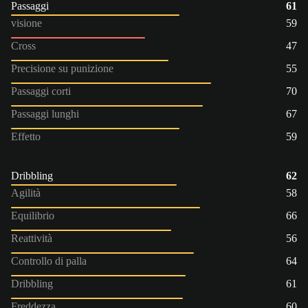
Passaggi
61
visione
59
Cross
47
Precisione su punizione
55
Passaggi corti
70
Passaggi lunghi
67
Effetto
59
Dribbling
62
Agilità
58
Equilibrio
66
Reattività
56
Controllo di palla
64
Dribbling
61
Freddezza
60