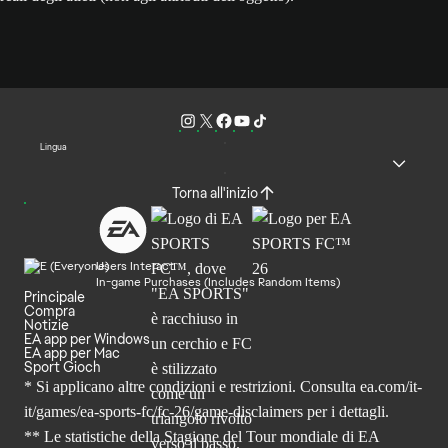
Lingua
Torna all'inizio
Users Interact
In-game Purchases (Includes Random Items)
Principale
Compra
Notizie
EA app per Windows
EA app per Mac
Sport Gioch
* Si applicano altre condizioni e restrizioni. Consulta
ea.com/it-
it/games/ea-sports-fc/fc-26
/game-disclaimers per i dettagli.
** Le statistiche della Stagione del Tour mondiale di EA