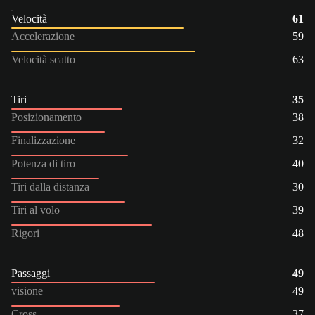
Velocità
61
Accelerazione
59
Velocità scatto
63
Tiri
35
Posizionamento
38
Finalizzazione
32
Potenza di tiro
40
Tiri dalla distanza
30
Tiri al volo
39
Rigori
48
Passaggi
49
visione
49
Cross
37