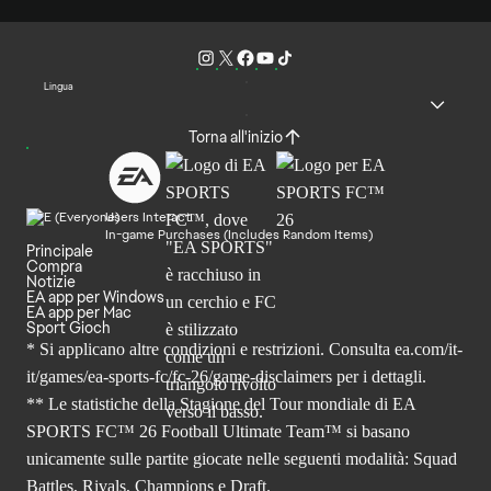
Lingua
Torna all'inizio
Users Interact
In-game Purchases (Includes Random Items)
Principale
Compra
Notizie
EA app per Windows
EA app per Mac
Sport Gioch
* Si applicano altre condizioni e restrizioni. Consulta
ea.com/it-
it/games/ea-sports-fc/fc-26
/game-disclaimers per i dettagli.
** Le statistiche della Stagione del Tour mondiale di EA
SPORTS FC™ 26 Football Ultimate Team™ si basano
unicamente sulle partite giocate nelle seguenti modalità: Squad
Battles, Rivals, Champions e Draft.