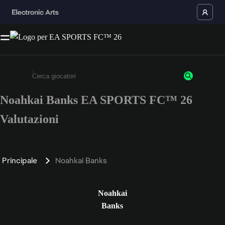
Noahkai Banks EA SPORTS FC™ 26
Inserisci un minimo di 3 caratteri o numeri.
Valutazioni
Principale
Noahkai Banks
Noahkai
Banks