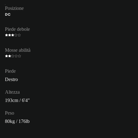
Posizione
DC
Piede debole
Mosse abilità
Piede
Destro
Altezza
193cm / 6'4"
Peso
80kg / 176lb