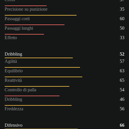
Precisione su punizione
35
Passaggi corti
60
Passaggi lunghi
50
Effetto
33
Dribbling
52
Agilità
57
Equilibrio
63
Reattività
65
Controllo di palla
54
Dribbling
46
Freddezza
56
Difensivo
66