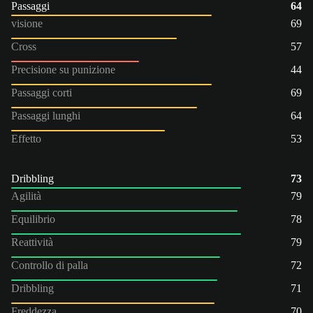
Passaggi
64
visione
69
Cross
57
Precisione su punizione
44
Passaggi corti
69
Passaggi lunghi
64
Effetto
53
Dribbling
73
Agilità
79
Equilibrio
78
Reattività
79
Controllo di palla
72
Dribbling
71
Freddezza
70