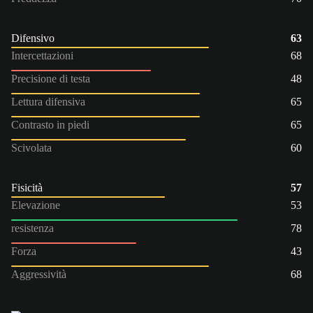
Difensivo
63
Intercettazioni
68
Precisione di testa
48
Lettura difensiva
65
Contrasto in piedi
65
Scivolata
60
Fisicità
57
Elevazione
53
resistenza
78
Forza
43
Aggressività
68