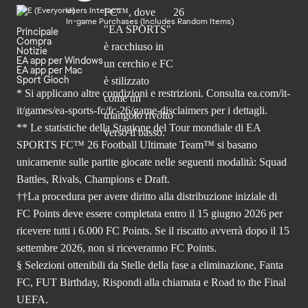
Users Interact
In-game Purchases (Includes Random Items)
Principale
Compra
Notizie
EA app per Windows
EA app per Mac
Sport Gioch
* Si applicano altre condizioni e restrizioni. Consulta
ea.com/it-
it/games/ea-sports-fc/fc-26
/game-disclaimers per i dettagli.
** Le statistiche della Stagione del Tour mondiale di EA
SPORTS FC™ 26 Football Ultimate Team™ si basano
unicamente sulle partite giocate nelle seguenti modalità: Squad
Battles, Rivals, Champions e Draft.
††La procedura per avere diritto alla distribuzione iniziale di
FC Points deve essere completata entro il 15 giugno 2026 per
ricevere tutti i 6.000 FC Points. Se il riscatto avverrà dopo il 15
settembre 2026, non si riceveranno FC Points.
§ Selezioni ottenibili da Stelle della fase a eliminazione, Fanta
FC, FUT Birthday, Rispondi alla chiamata e Road to the Final
UEFA.