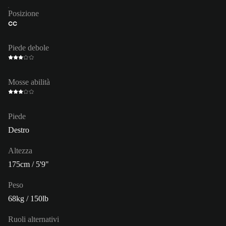
Posizione
CC
Piede debole
Mosse abilità
Piede
Destro
Altezza
175cm / 5'9"
Peso
68kg / 150lb
Ruoli alternativi