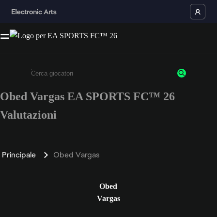
Obed Vargas EA SPORTS FC™ 26
Inserisci un minimo di 3 caratteri o numeri.
Valutazioni
Principale
Obed Vargas
Obed
Vargas