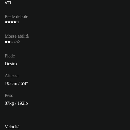
ATT
Piede debole
Mosse abilità
Piede
Destro
Altezza
192cm / 6'4"
Peso
87kg / 192lb
Velocità