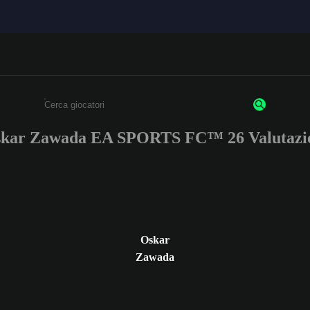
kar Zawada EA SPORTS FC™ 26 Valutazi
Inserisci un minimo di 3 caratteri o numeri.
Oskar
Zawada