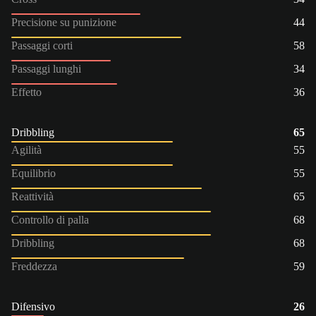
Precisione su punizione
44
Passaggi corti
58
Passaggi lunghi
34
Effetto
36
Dribbling
65
Agilità
55
Equilibrio
55
Reattività
65
Controllo di palla
68
Dribbling
68
Freddezza
59
Difensivo
26