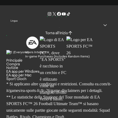
Lingua
Torna all'inizio
Users Interact
In-game Purchases (Includes Random Items)
Principale
Compra
Notizie
EA app per Windows
EA app per Mac
Sport Gioch
* Si applicano altre condizioni e restrizioni. Consulta
ea.com/it-
it/games/ea-sports-fc/fc-26
/game-disclaimers per i dettagli.
** Le statistiche della Stagione del Tour mondiale di EA
SPORTS FC™ 26 Football Ultimate Team™ si basano
unicamente sulle partite giocate nelle seguenti modalità: Squad
Battles, Rivals, Champions e Draft.