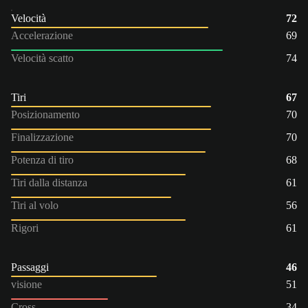
Velocità
72
Accelerazione
69
Velocità scatto
74
Tiri
67
Posizionamento
70
Finalizzazione
70
Potenza di tiro
68
Tiri dalla distanza
61
Tiri al volo
56
Rigori
61
Passaggi
46
visione
51
Cross
34