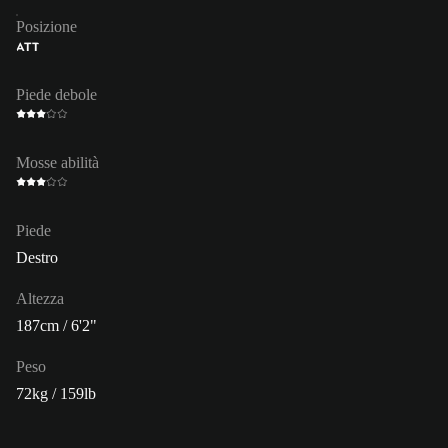
Posizione
ATT
Piede debole
Mosse abilità
Piede
Destro
Altezza
187cm / 6'2"
Peso
72kg / 159lb