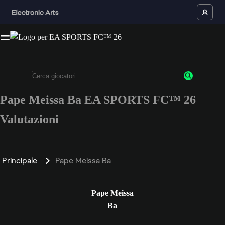
Pape Meissa Ba EA SPORTS FC™ 26
Inserisci un minimo di 3 caratteri o numeri.
Valutazioni
Principale
Pape Meissa Ba
Pape Meissa
Ba