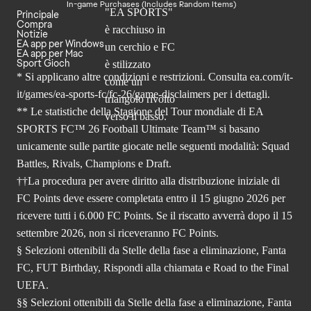
In-game Purchases (Includes Random Items)
Principale
Compra
Notizie
EA app per Windows
EA app per Mac
Sport Gioch
* Si applicano altre condizioni e restrizioni. Consulta
ea.com/it-
it/games/ea-sports-fc/fc-26
/game-disclaimers per i dettagli.
** Le statistiche della Stagione del Tour mondiale di EA
SPORTS FC™ 26 Football Ultimate Team™ si basano
unicamente sulle partite giocate nelle seguenti modalità: Squad
Battles, Rivals, Champions e Draft.
††La procedura per avere diritto alla distribuzione iniziale di
FC Points deve essere completata entro il 15 giugno 2026 per
ricevere tutti i 6.000 FC Points. Se il riscatto avverrà dopo il 15
settembre 2026, non si riceveranno FC Points.
§ Selezioni ottenibili da Stelle della fase a eliminazione, Fanta
FC, FUT Birthday, Rispondi alla chiamata e Road to the Final
UEFA.
§§ Selezioni ottenibili da Stelle della fase a eliminazione, Fanta