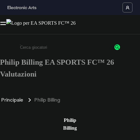
Philip Billing EA SPORTS FC™ 26
Inserisci un minimo di 3 caratteri o numeri.
Valutazioni
Principale
Philip Billing
Philip
Billing