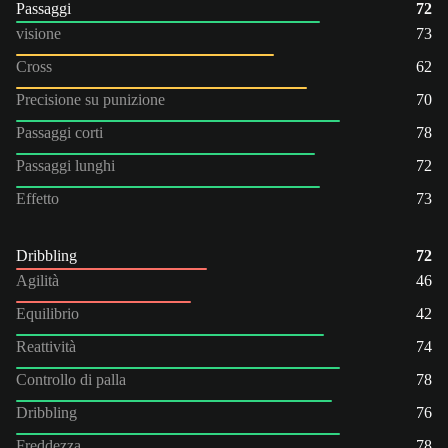
Passaggi
72
visione
73
Cross
62
Precisione su punizione
70
Passaggi corti
78
Passaggi lunghi
72
Effetto
73
Dribbling
72
Agilità
46
Equilibrio
42
Reattività
74
Controllo di palla
78
Dribbling
76
Freddezza
78