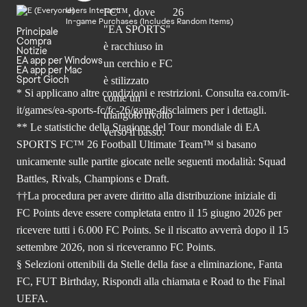
Users Interact
In-game Purchases (Includes Random Items)
Principale
Compra
Notizie
EA app per Windows
EA app per Mac
Sport Gioch
* Si applicano altre condizioni e restrizioni. Consulta
ea.com/it-
it/games/ea-sports-fc/fc-26
/game-disclaimers per i dettagli.
** Le statistiche della Stagione del Tour mondiale di EA
SPORTS FC™ 26 Football Ultimate Team™ si basano
unicamente sulle partite giocate nelle seguenti modalità: Squad
Battles, Rivals, Champions e Draft.
††La procedura per avere diritto alla distribuzione iniziale di
FC Points deve essere completata entro il 15 giugno 2026 per
ricevere tutti i 6.000 FC Points. Se il riscatto avverrà dopo il 15
settembre 2026, non si riceveranno FC Points.
§ Selezioni ottenibili da Stelle della fase a eliminazione, Fanta
FC, FUT Birthday, Rispondi alla chiamata e Road to the Final
UEFA.