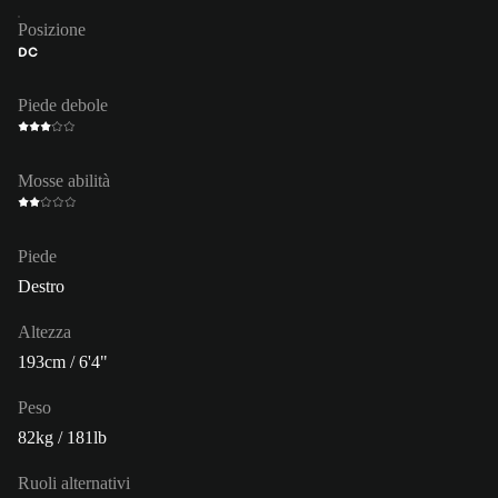
Posizione
DC
Piede debole
Mosse abilità
Piede
Destro
Altezza
193cm / 6'4"
Peso
82kg / 181lb
Ruoli alternativi