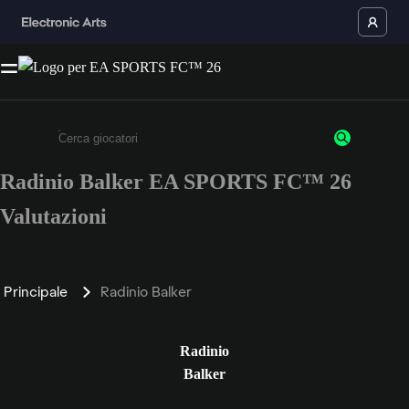
Radinio Balker EA SPORTS FC™ 26
Inserisci un minimo di 3 caratteri o numeri.
Valutazioni
Principale
Radinio Balker
Radinio
Balker