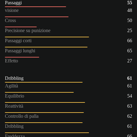
Passaggi
55
visione
48
Cross
50
Precisione su punizione
25
Passaggi corti
66
Passaggi lunghi
65
Effetto
27
Dribbling
61
Agilità
61
Equilibrio
54
Reattività
63
Controllo di palla
62
Dribbling
61
Freddezza
66