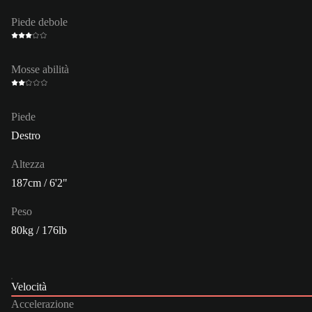
Piede debole
Mosse abilità
Piede
Destro
Altezza
187cm / 6'2"
Peso
80kg / 176lb
Velocità
Accelerazione