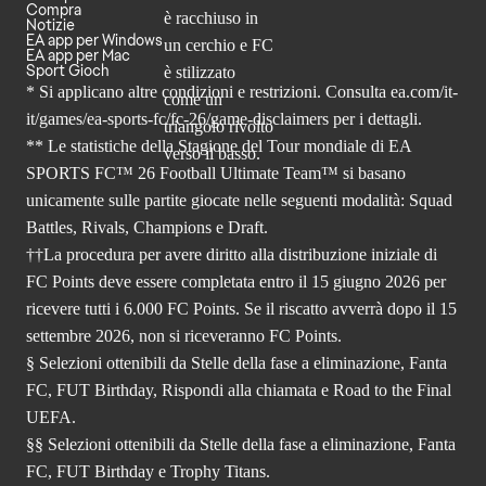
Compra
Notizie
EA app per Windows
EA app per Mac
Sport Gioch
* Si applicano altre condizioni e restrizioni. Consulta
ea.com/it-
it/games/ea-sports-fc/fc-26
/game-disclaimers per i dettagli.
** Le statistiche della Stagione del Tour mondiale di EA
SPORTS FC™ 26 Football Ultimate Team™ si basano
unicamente sulle partite giocate nelle seguenti modalità: Squad
Battles, Rivals, Champions e Draft.
††La procedura per avere diritto alla distribuzione iniziale di
FC Points deve essere completata entro il 15 giugno 2026 per
ricevere tutti i 6.000 FC Points. Se il riscatto avverrà dopo il 15
settembre 2026, non si riceveranno FC Points.
§ Selezioni ottenibili da Stelle della fase a eliminazione, Fanta
FC, FUT Birthday, Rispondi alla chiamata e Road to the Final
UEFA.
§§ Selezioni ottenibili da Stelle della fase a eliminazione, Fanta
FC, FUT Birthday e Trophy Titans.