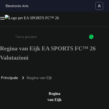
Regina van Eijk EA SPORTS FC™ 26
Inserisci un minimo di 3 caratteri o numeri.
Valutazioni
Principale
Regina van Eijk
Regina
van Eijk