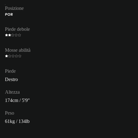
Posizione
POR
Piede debole
Mosse abilità
Piede
Destro
Altezza
174cm / 5'9"
Peso
61kg / 134lb