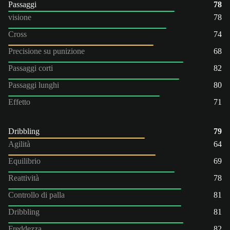
Passaggi
78
visione
78
Cross
74
Precisione su punizione
68
Passaggi corti
82
Passaggi lunghi
80
Effetto
71
Dribbling
79
Agilità
64
Equilibrio
69
Reattività
78
Controllo di palla
81
Dribbling
81
Freddezza
82