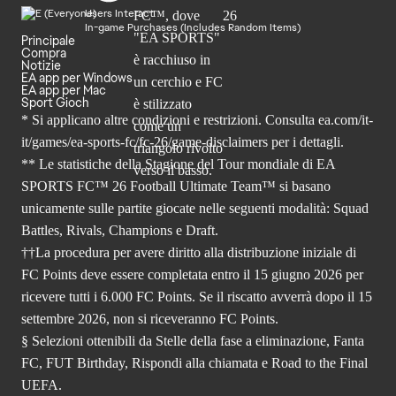
Users Interact
In-game Purchases (Includes Random Items)
Principale
Compra
Notizie
EA app per Windows
EA app per Mac
Sport Gioch
* Si applicano altre condizioni e restrizioni. Consulta
ea.com/it-
it/games/ea-sports-fc/fc-26
/game-disclaimers per i dettagli.
** Le statistiche della Stagione del Tour mondiale di EA
SPORTS FC™ 26 Football Ultimate Team™ si basano
unicamente sulle partite giocate nelle seguenti modalità: Squad
Battles, Rivals, Champions e Draft.
††La procedura per avere diritto alla distribuzione iniziale di
FC Points deve essere completata entro il 15 giugno 2026 per
ricevere tutti i 6.000 FC Points. Se il riscatto avverrà dopo il 15
settembre 2026, non si riceveranno FC Points.
§ Selezioni ottenibili da Stelle della fase a eliminazione, Fanta
FC, FUT Birthday, Rispondi alla chiamata e Road to the Final
UEFA.