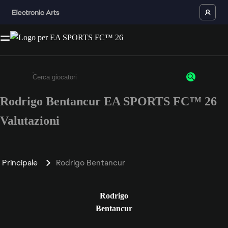
Rodrigo Bentancur EA SPORTS FC™ 26
Inserisci un minimo di 3 caratteri o numeri.
Valutazioni
Principale
Rodrigo Bentancur
Rodrigo
Bentancur