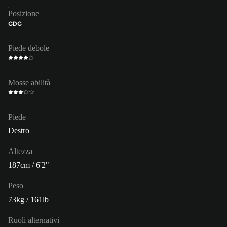
Posizione
CDC
Piede debole
Mosse abilità
Piede
Destro
Altezza
187cm / 6'2"
Peso
73kg / 161lb
Ruoli alternativi