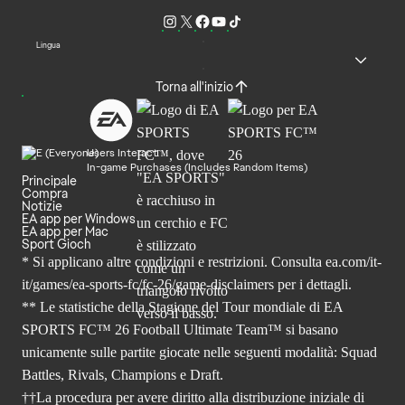
Lingua
Torna all'inizio
Users Interact
In-game Purchases (Includes Random Items)
Principale
Compra
Notizie
EA app per Windows
EA app per Mac
Sport Gioch
* Si applicano altre condizioni e restrizioni. Consulta
ea.com/it-
it/games/ea-sports-fc/fc-26
/game-disclaimers per i dettagli.
** Le statistiche della Stagione del Tour mondiale di EA
SPORTS FC™ 26 Football Ultimate Team™ si basano
unicamente sulle partite giocate nelle seguenti modalità: Squad
Battles, Rivals, Champions e Draft.
††La procedura per avere diritto alla distribuzione iniziale di