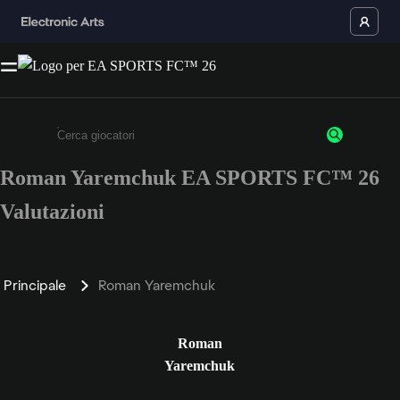
Roman Yaremchuk EA SPORTS FC™ 26
Inserisci un minimo di 3 caratteri o numeri.
Valutazioni
Principale
Roman Yaremchuk
Roman
Yaremchuk