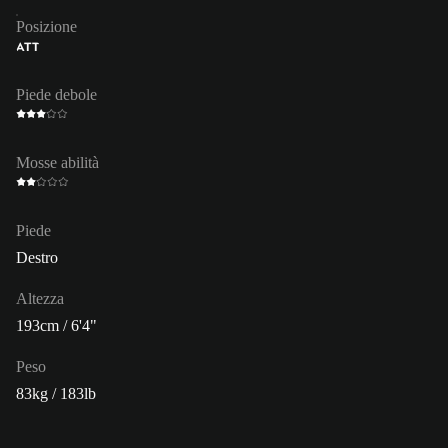
Posizione
ATT
Piede debole
Mosse abilità
Piede
Destro
Altezza
193cm / 6'4"
Peso
83kg / 183lb