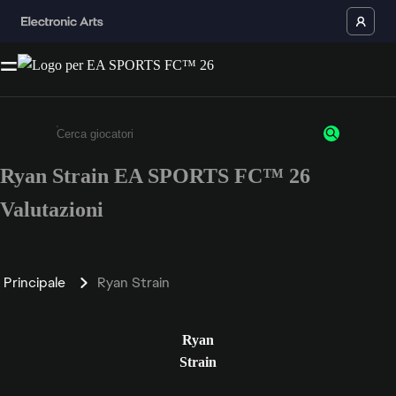
Ryan Strain EA SPORTS FC™ 26
Inserisci un minimo di 3 caratteri o numeri.
Valutazioni
Principale
Ryan Strain
Ryan
Strain