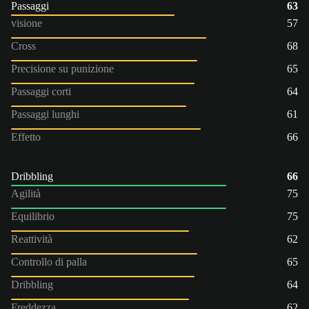
Passaggi
63
visione
57
Cross
68
Precisione su punizione
65
Passaggi corti
64
Passaggi lunghi
61
Effetto
66
Dribbling
66
Agilità
75
Equilibrio
75
Reattività
62
Controllo di palla
65
Dribbling
64
Freddezza
62