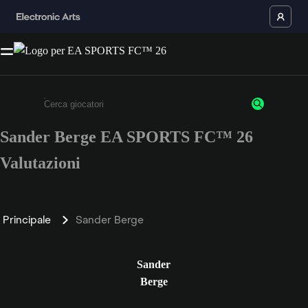
Sander Berge EA SPORTS FC™ 26
Inserisci un minimo di 3 caratteri o numeri.
Valutazioni
Principale
Sander Berge
Sander
Berge