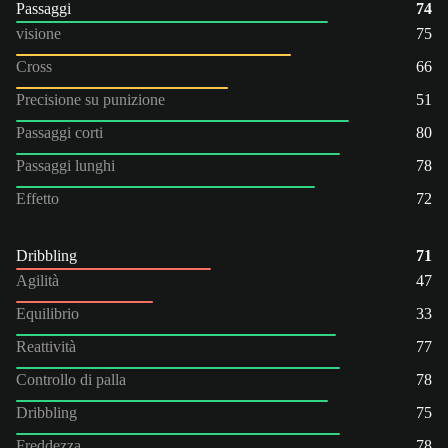
Passaggi
74
visione
75
Cross
66
Precisione su punizione
51
Passaggi corti
80
Passaggi lunghi
78
Effetto
72
Dribbling
71
Agilità
47
Equilibrio
33
Reattività
77
Controllo di palla
78
Dribbling
75
Freddezza
78