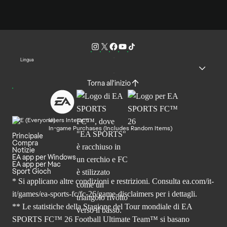
Lingua
Torna all'inizio
Users Interact
In-game Purchases (Includes Random Items)
Principale
Compra
Notizie
EA app per Windows
EA app per Mac
Sport Gioch
* Si applicano altre condizioni e restrizioni. Consulta
ea.com/it-
it/games/ea-sports-fc/fc-26
/game-disclaimers per i dettagli.
** Le statistiche della Stagione del Tour mondiale di EA
SPORTS FC™ 26 Football Ultimate Team™ si basano