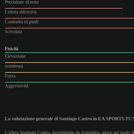
Precisione di testa
Lettura difensiva
Contrasto in piedi
Scivolata
Fisicità
Elevazione
resistenza
Forza
Aggressività
La valutazione generale di Santiago Castro in EA SPORTS FC
L'atleta Santiago Castro, proveniente da Argentina, gioca nel ruolo d