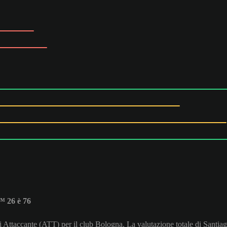
™ 26 è 76
i Attaccante (ATT) per il club Bologna. La valutazione totale di Santia