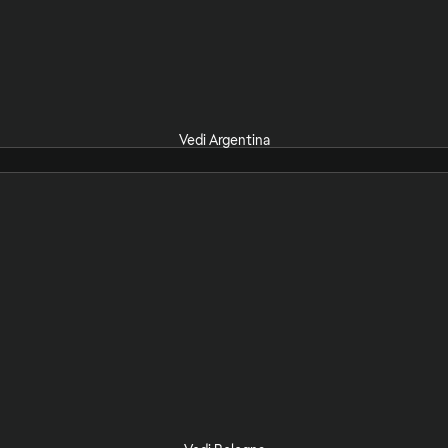
Vedi Argentina