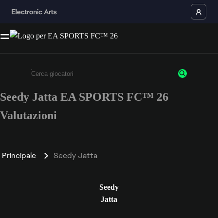
Seedy Jatta EA SPORTS FC™ 26
Inserisci un minimo di 3 caratteri o numeri.
Valutazioni
Principale
Seedy Jatta
Seedy
Jatta