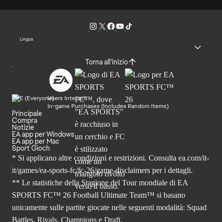
Lingua
Torna all'inizio
Users Interact
In-game Purchases (Includes Random Items)
Principale
Compra
Notizie
EA app per Windows
EA app per Mac
Sport Gioch
* Si applicano altre condizioni e restrizioni. Consulta
ea.com/it-
it/games/ea-sports-fc/fc-26
/game-disclaimers per i dettagli.
** Le statistiche della Stagione del Tour mondiale di EA
SPORTS FC™ 26 Football Ultimate Team™ si basano
unicamente sulle partite giocate nelle seguenti modalità: Squad
Battles, Rivals, Champions e Draft.