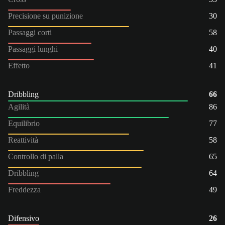
Precisione su punizione
30
Passaggi corti
58
Passaggi lunghi
40
Effetto
41
Dribbling
66
Agilità
86
Equilibrio
77
Reattività
58
Controllo di palla
65
Dribbling
64
Freddezza
49
Difensivo
26