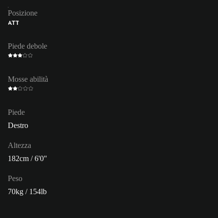
Posizione
ATT
Piede debole
Mosse abilità
Piede
Destro
Altezza
182cm / 6'0"
Peso
70kg / 154lb