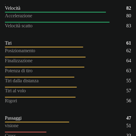
Velocità
82
Accelerazione
80
Velocità scatto
83
Tiri
61
Posizionamento
62
Finalizzazione
64
Potenza di tiro
63
Tiri dalla distanza
55
Tiri al volo
57
Rigori
56
Passaggi
47
visione
51
Cross
33