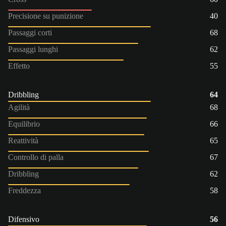
Precisione su punizione
40
Passaggi corti
68
Passaggi lunghi
62
Effetto
55
Dribbling
64
Agilità
68
Equilibrio
66
Reattività
65
Controllo di palla
67
Dribbling
62
Freddezza
58
Difensivo
56