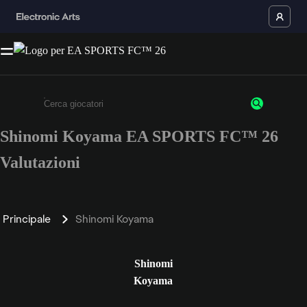
Shinomi Koyama EA SPORTS FC™ 26
Inserisci un minimo di 3 caratteri o numeri.
Valutazioni
Principale
Shinomi Koyama
Shinomi
Koyama