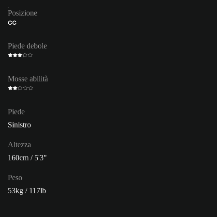
Posizione
CC
Piede debole
Mosse abilità
Piede
Sinistro
Altezza
160cm / 5'3"
Peso
53kg / 117lb