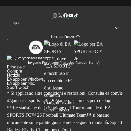
Lingua
Torna all'inizio
Users Interact
In-game Purchases (Includes Random Items)
Principale
Compra
Notizie
EA app per Windows
EA app per Mac
Sport Gioch
* Si applicano altre condizioni e restrizioni. Consulta
ea.com/it-
it/games/ea-sports-fc/fc-26
/game-disclaimers per i dettagli.
** Le statistiche della Stagione del Tour mondiale di EA
SPORTS FC™ 26 Football Ultimate Team™ si basano
unicamente sulle partite giocate nelle seguenti modalità: Squad
Battles, Rivals, Champions e Draft.