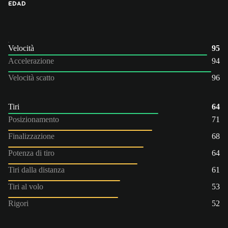
ED
AD
Velocità
95
Accelerazione
94
Velocità scatto
96
Tiri
64
Posizionamento
71
Finalizzazione
68
Potenza di tiro
64
Tiri dalla distanza
61
Tiri al volo
53
Rigori
52