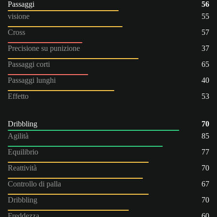
Passaggi
56
visione
55
Cross
57
Precisione su punizione
37
Passaggi corti
65
Passaggi lunghi
40
Effetto
53
Dribbling
70
Agilità
85
Equilibrio
77
Reattività
70
Controllo di palla
67
Dribbling
70
Freddezza
60