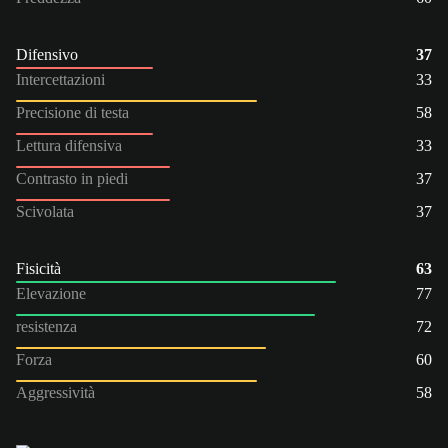
Difensivo
37
Intercettazioni
33
Precisione di testa
58
Lettura difensiva
33
Contrasto in piedi
37
Scivolata
37
Fisicità
63
Elevazione
77
resistenza
72
Forza
60
Aggressività
58