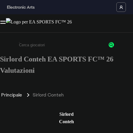
Sirlord Conteh EA SPORTS FC™ 26
Inserisci un minimo di 3 caratteri o numeri.
Valutazioni
Principale
Sirlord Conteh
Sirlord
Conteh