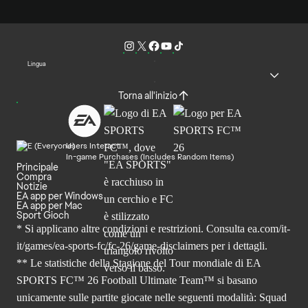
Lingua
Torna all'inizio
Users Interact
In-game Purchases (Includes Random Items)
Principale
Compra
Notizie
EA app per Windows
EA app per Mac
Sport Gioch
* Si applicano altre condizioni e restrizioni. Consulta
ea.com/it-
it/games/ea-sports-fc/fc-26
/game-disclaimers per i dettagli.
** Le statistiche della Stagione del Tour mondiale di EA
SPORTS FC™ 26 Football Ultimate Team™ si basano
unicamente sulle partite giocate nelle seguenti modalità: Squad