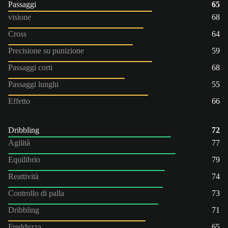
Passaggi
65
visione
68
Cross
64
Precisione su punizione
59
Passaggi corti
68
Passaggi lunghi
55
Effetto
66
Dribbling
72
Agilità
77
Equilibrio
79
Reattività
74
Controllo di palla
73
Dribbling
71
Freddezza
65