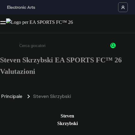
Steven Skrzybski EA SPORTS FC™ 26
Inserisci un minimo di 3 caratteri o numeri.
Valutazioni
Principale
Steven Skrzybski
Steven
Skrzybski