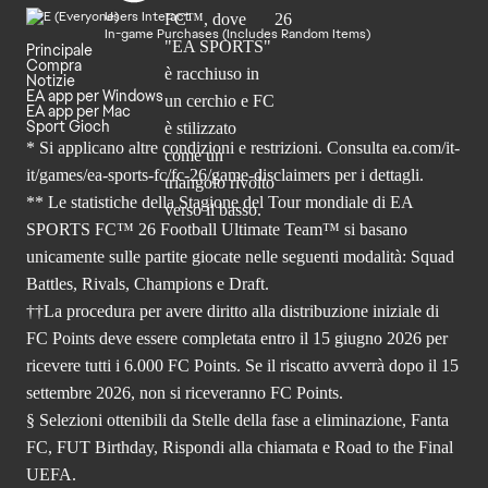
Users Interact
In-game Purchases (Includes Random Items)
Principale
Compra
Notizie
EA app per Windows
EA app per Mac
Sport Gioch
* Si applicano altre condizioni e restrizioni. Consulta
ea.com/it-
it/games/ea-sports-fc/fc-26
/game-disclaimers per i dettagli.
** Le statistiche della Stagione del Tour mondiale di EA
SPORTS FC™ 26 Football Ultimate Team™ si basano
unicamente sulle partite giocate nelle seguenti modalità: Squad
Battles, Rivals, Champions e Draft.
††La procedura per avere diritto alla distribuzione iniziale di
FC Points deve essere completata entro il 15 giugno 2026 per
ricevere tutti i 6.000 FC Points. Se il riscatto avverrà dopo il 15
settembre 2026, non si riceveranno FC Points.
§ Selezioni ottenibili da Stelle della fase a eliminazione, Fanta
FC, FUT Birthday, Rispondi alla chiamata e Road to the Final
UEFA.