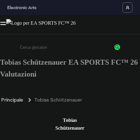
Tobias Schützenauer EA SPORTS FC™ 26
Inserisci un minimo di 3 caratteri o numeri.
Valutazioni
Principale
Tobias Schützenauer
Tobias
Schützenauer