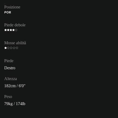
Posizione
POR
Piede debole
Mosse abilità
Piede
Destro
Altezza
182cm / 6'0"
Peso
79kg / 174lb