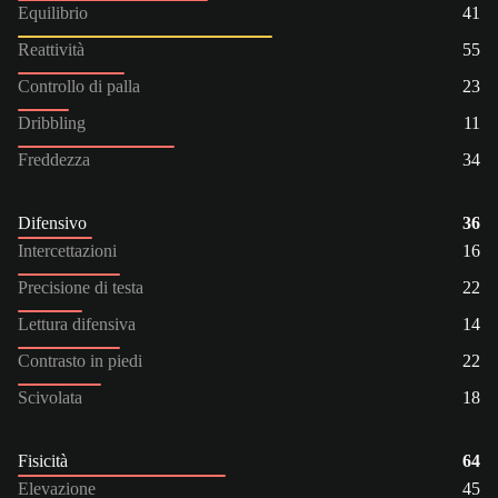
Equilibrio
41
Reattività
55
Controllo di palla
23
Dribbling
11
Freddezza
34
Difensivo
36
Intercettazioni
16
Precisione di testa
22
Lettura difensiva
14
Contrasto in piedi
22
Scivolata
18
Fisicità
64
Elevazione
45