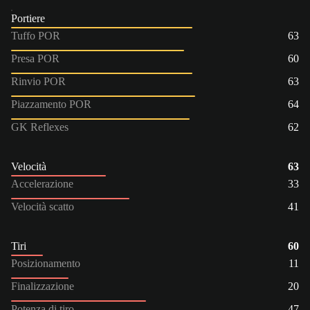
Portiere
Tuffo POR
63
Presa POR
60
Rinvio POR
63
Piazzamento POR
64
GK Reflexes
62
Velocità
63
Accelerazione
33
Velocità scatto
41
Tiri
60
Posizionamento
11
Finalizzazione
20
Potenza di tiro
47