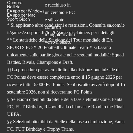
Compra
Notizie
EA app per Windows
EA app per Mac
Sport Gioch
* Si applicano altre condizioni e restrizioni. Consulta
ea.com/it-
it/games/ea-sports-fc/fc-26
/game-disclaimers per i dettagli.
** Le statistiche della Stagione del Tour mondiale di EA
SPORTS FC™ 26 Football Ultimate Team™ si basano
unicamente sulle partite giocate nelle seguenti modalità: Squad
Battles, Rivals, Champions e Draft.
††La procedura per avere diritto alla distribuzione iniziale di
FC Points deve essere completata entro il 15 giugno 2026 per
ricevere tutti i 6.000 FC Points. Se il riscatto avverrà dopo il 15
settembre 2026, non si riceveranno FC Points.
§ Selezioni ottenibili da Stelle della fase a eliminazione, Fanta
FC, FUT Birthday, Rispondi alla chiamata e Road to the Final
UEFA.
§§ Selezioni ottenibili da Stelle della fase a eliminazione, Fanta
FC, FUT Birthday e Trophy Titans.