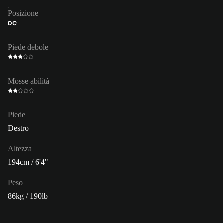
Posizione
DC
Piede debole
Mosse abilità
Piede
Destro
Altezza
194cm / 6'4"
Peso
86kg / 190lb