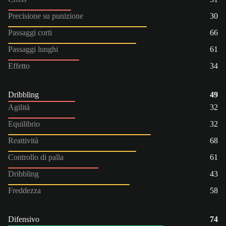
Precisione su punizione
30
Passaggi corti
66
Passaggi lunghi
61
Effetto
34
Dribbling
49
Agilità
32
Equilibrio
32
Reattività
68
Controllo di palla
61
Dribbling
43
Freddezza
58
Difensivo
74