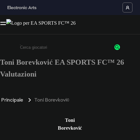
Toni Borevković EA SPORTS FC™ 26
Inserisci un minimo di 3 caratteri o numeri.
Valutazioni
Principale
Toni Borevković
Toni
Borevković