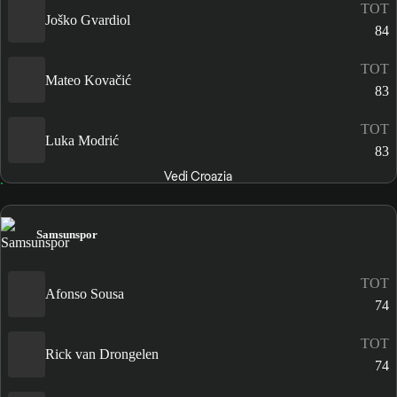
TOT
Joško Gvardiol
84
TOT
Mateo Kovačić
83
TOT
Luka Modrić
83
Vedi Croazia
Samsunspor
TOT
Afonso Sousa
74
TOT
Rick van Drongelen
74