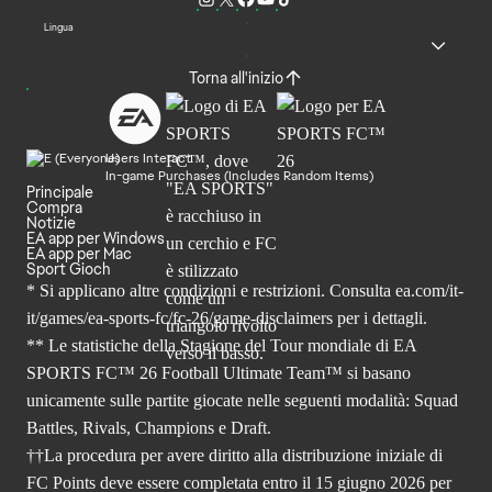
Lingua
Torna all'inizio
Users Interact
In-game Purchases (Includes Random Items)
Principale
Compra
Notizie
EA app per Windows
EA app per Mac
Sport Gioch
* Si applicano altre condizioni e restrizioni. Consulta
ea.com/it-
it/games/ea-sports-fc/fc-26
/game-disclaimers per i dettagli.
** Le statistiche della Stagione del Tour mondiale di EA
SPORTS FC™ 26 Football Ultimate Team™ si basano
unicamente sulle partite giocate nelle seguenti modalità: Squad
Battles, Rivals, Champions e Draft.
††La procedura per avere diritto alla distribuzione iniziale di
FC Points deve essere completata entro il 15 giugno 2026 per