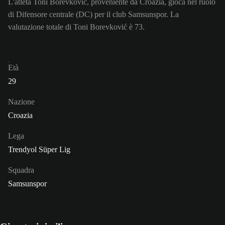
L'atleta Toni Borevković, proveniente da Croazia, gioca nel ruolo
di Difensore centrale (DC) per il club Samsunspor. La
valutazione totale di Toni Borevković è 73.
Età
29
Nazione
Croazia
Lega
Trendyol Süper Lig
Squadra
Samsunspor