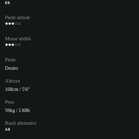
ES
Piede debole
Mosse abilità
Piede
Destro
Altezza
168cm / 5'6"
Peso
59kg / 130lb
Ruoli alternativi
AS