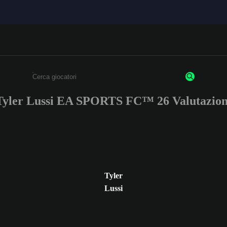
Tyler Lussi EA SPORTS FC™ 26 Valutazion
Inserisci un minimo di 3 caratteri o numeri.
Tyler
Lussi