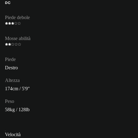
DC
Piede debole
Mosse abilità
Piede
Destro
Altezza
174cm / 5'9"
Peso
58kg / 128lb
Velocità