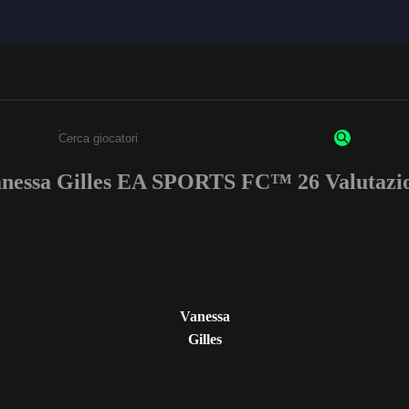
nessa Gilles EA SPORTS FC™ 26 Valutazi
Inserisci un minimo di 3 caratteri o numeri.
Vanessa
Gilles