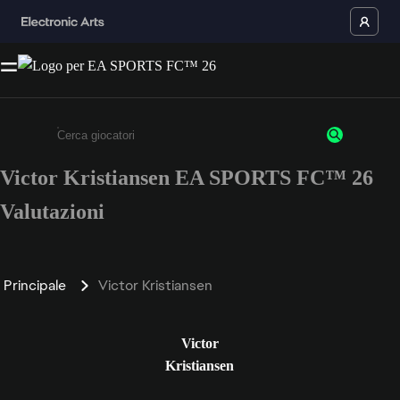
Victor Kristiansen EA SPORTS FC™ 26
Inserisci un minimo di 3 caratteri o numeri.
Valutazioni
Principale
Victor Kristiansen
Victor
Kristiansen