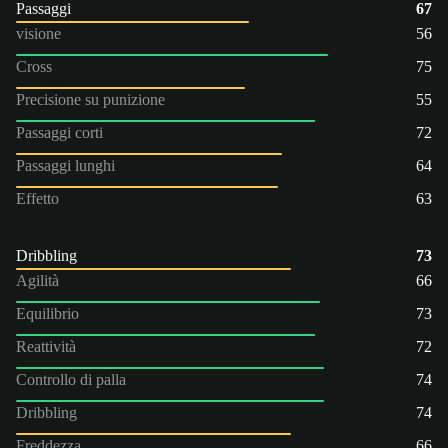
Passaggi
67
visione
56
Cross
75
Precisione su punizione
55
Passaggi corti
72
Passaggi lunghi
64
Effetto
63
Dribbling
73
Agilità
66
Equilibrio
73
Reattività
72
Controllo di palla
74
Dribbling
74
Freddezza
66