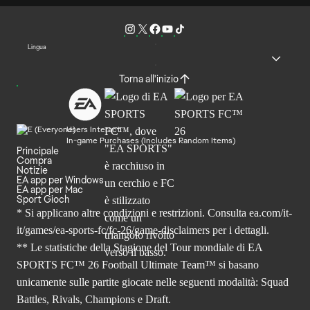
Lingua
Torna all'inizio
Users Interact
In-game Purchases (Includes Random Items)
Principale
Compra
Notizie
EA app per Windows
EA app per Mac
Sport Gioch
* Si applicano altre condizioni e restrizioni. Consulta
ea.com/it-
it/games/ea-sports-fc/fc-26
/game-disclaimers per i dettagli.
** Le statistiche della Stagione del Tour mondiale di EA
SPORTS FC™ 26 Football Ultimate Team™ si basano
unicamente sulle partite giocate nelle seguenti modalità: Squad
Battles, Rivals, Champions e Draft.