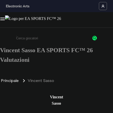
Vincent Sasso EA SPORTS FC™ 26
Inserisci un minimo di 3 caratteri o numeri.
Valutazioni
Principale
Vincent Sasso
Vincent
Sasso