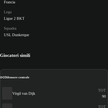
Francia
Lega
Ligue 2 BKT
Squadra
USL Dunkerque
Giocatori simili
DC
Difensore centrale
TOT
Virgil van Dijk
90
TOT