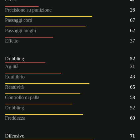
Precisione su punizione
26
Passaggi corti
67
Passaggi lunghi
62
Effetto
37
Dribbling
52
Agilità
31
Equilibrio
43
Reattività
65
Controllo di palla
58
Dribbling
52
Freddezza
60
Difensivo
71