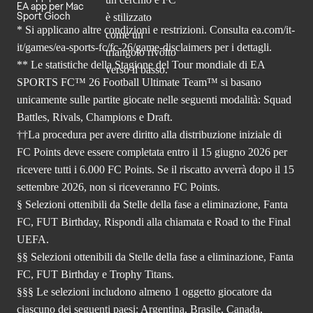
EA app per Mac
Sport Gioch
* Si applicano altre condizioni e restrizioni. Consulta
ea.com/it-
it/games/ea-sports-fc/fc-26
/game-disclaimers per i dettagli.
** Le statistiche della Stagione del Tour mondiale di EA
SPORTS FC™ 26 Football Ultimate Team™ si basano
unicamente sulle partite giocate nelle seguenti modalità: Squad
Battles, Rivals, Champions e Draft.
††La procedura per avere diritto alla distribuzione iniziale di
FC Points deve essere completata entro il 15 giugno 2026 per
ricevere tutti i 6.000 FC Points. Se il riscatto avverrà dopo il 15
settembre 2026, non si riceveranno FC Points.
§ Selezioni ottenibili da Stelle della fase a eliminazione, Fanta
FC, FUT Birthday, Rispondi alla chiamata e Road to the Final
UEFA.
§§ Selezioni ottenibili da Stelle della fase a eliminazione, Fanta
FC, FUT Birthday e Trophy Titans.
§§§ Le selezioni includono almeno 1 oggetto giocatore da
ciascuno dei seguenti paesi: Argentina, Brasile, Canada,