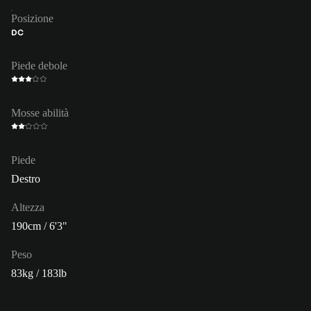
Posizione
DC
Piede debole
Mosse abilità
Piede
Destro
Altezza
190cm / 6'3"
Peso
83kg / 183lb