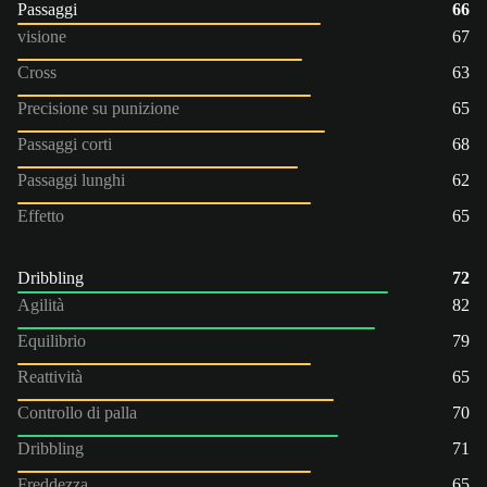
Passaggi
66
visione
67
Cross
63
Precisione su punizione
65
Passaggi corti
68
Passaggi lunghi
62
Effetto
65
Dribbling
72
Agilità
82
Equilibrio
79
Reattività
65
Controllo di palla
70
Dribbling
71
Freddezza
65