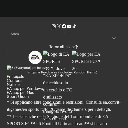
Lingua
Torna all'inizio
Users Interact
In-game Purchases (Includes Random Items)
Principale
Compra
Notizie
EA app per Windows
EA app per Mac
Sport Gioch
* Si applicano altre condizioni e restrizioni. Consulta
ea.com/it-
it/games/ea-sports-fc/fc-26
/game-disclaimers per i dettagli.
** Le statistiche della Stagione del Tour mondiale di EA
SPORTS FC™ 26 Football Ultimate Team™ si basano