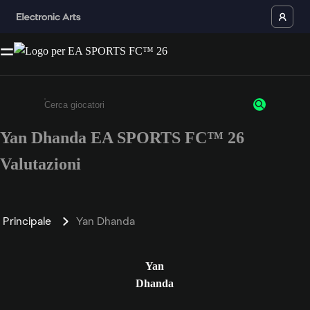
Yan Dhanda EA SPORTS FC™ 26
Inserisci un minimo di 3 caratteri o numeri.
Valutazioni
Principale
Yan Dhanda
Yan
Dhanda