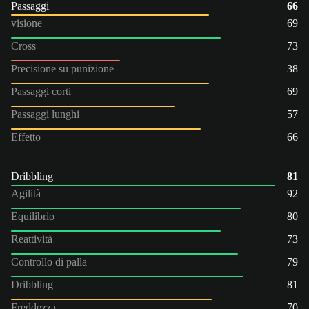
Passaggi
66
visione
69
Cross
73
Precisione su punizione
38
Passaggi corti
69
Passaggi lunghi
57
Effetto
66
Dribbling
81
Agilità
92
Equilibrio
80
Reattività
73
Controllo di palla
79
Dribbling
81
Freddezza
70