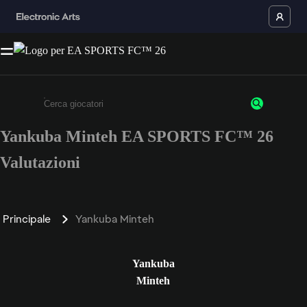
Yankuba Minteh EA SPORTS FC™ 26
Inserisci un minimo di 3 caratteri o numeri.
Valutazioni
Principale
Yankuba Minteh
Yankuba
Minteh