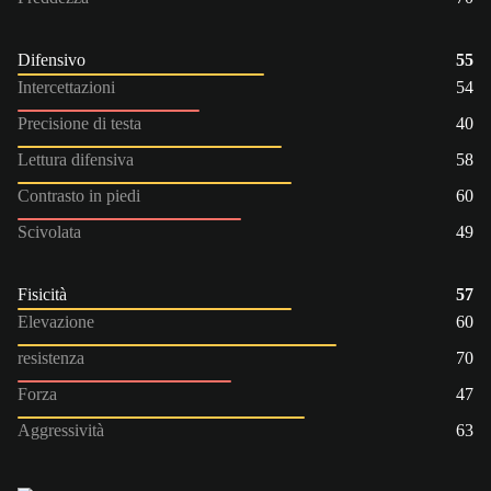
Difensivo
55
Intercettazioni
54
Precisione di testa
40
Lettura difensiva
58
Contrasto in piedi
60
Scivolata
49
Fisicità
57
Elevazione
60
resistenza
70
Forza
47
Aggressività
63