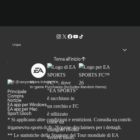
Lingua
Torna all'inizio
Users Interact
In-game Purchases (Includes Random Items)
Principale
Compra
Notizie
EA app per Windows
EA app per Mac
Sport Gioch
* Si applicano altre condizioni e restrizioni. Consulta
ea.com/it-
it/games/ea-sports-fc/fc-26
/game-disclaimers per i dettagli.
** Le statistiche della Stagione del Tour mondiale di EA