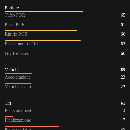
Portiere
Tuffo POR
65
Presa POR
61
Rinvio POR
60
Piazzamento POR
63
GK Reflexes
66
Velocità
65
Accelerazione
23
Velocità scatto
22
Tiri
61
Posizionamento
3
Finalizzazione
7
Potenza di tiro
45