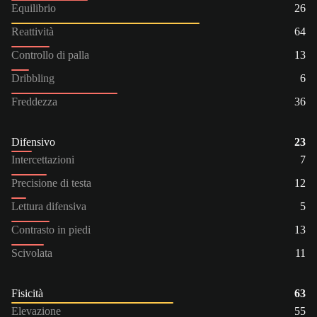
Equilibrio
26
Reattività
64
Controllo di palla
13
Dribbling
6
Freddezza
36
Difensivo
23
Intercettazioni
7
Precisione di testa
12
Lettura difensiva
5
Contrasto in piedi
13
Scivolata
11
Fisicità
63
Elevazione
55