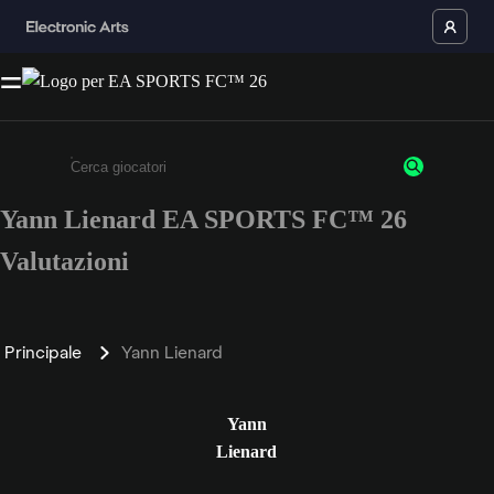
Yann Lienard EA SPORTS FC™ 26
Inserisci un minimo di 3 caratteri o numeri.
Valutazioni
Principale
Yann Lienard
Yann
Lienard