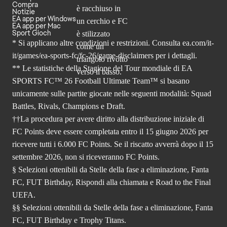
Compra
Notizie
EA app per Windows
EA app per Mac
Sport Gioch
* Si applicano altre condizioni e restrizioni. Consulta
ea.com/it-
it/games/ea-sports-fc/fc-26
/game-disclaimers per i dettagli.
** Le statistiche della Stagione del Tour mondiale di EA
SPORTS FC™ 26 Football Ultimate Team™ si basano
unicamente sulle partite giocate nelle seguenti modalità: Squad
Battles, Rivals, Champions e Draft.
††La procedura per avere diritto alla distribuzione iniziale di
FC Points deve essere completata entro il 15 giugno 2026 per
ricevere tutti i 6.000 FC Points. Se il riscatto avverrà dopo il 15
settembre 2026, non si riceveranno FC Points.
§ Selezioni ottenibili da Stelle della fase a eliminazione, Fanta
FC, FUT Birthday, Rispondi alla chiamata e Road to the Final
UEFA.
§§ Selezioni ottenibili da Stelle della fase a eliminazione, Fanta
FC, FUT Birthday e Trophy Titans.