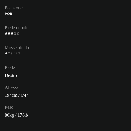
Posizione
POR
Piede debole
Mosse abilità
Piede
Destro
Altezza
194cm / 6'4"
Peso
80kg / 176lb