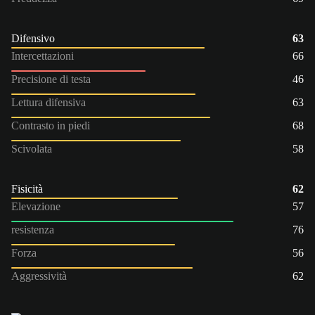
Difensivo
63
Intercettazioni
66
Precisione di testa
46
Lettura difensiva
63
Contrasto in piedi
68
Scivolata
58
Fisicità
62
Elevazione
57
resistenza
76
Forza
56
Aggressività
62