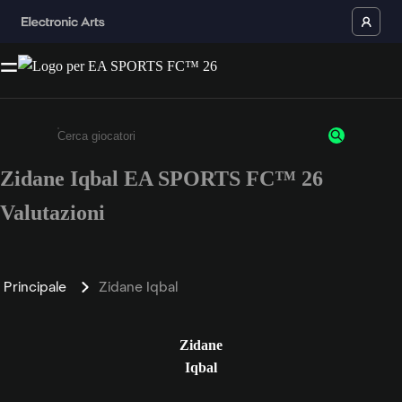
Zidane Iqbal EA SPORTS FC™ 26
Inserisci un minimo di 3 caratteri o numeri.
Valutazioni
Principale
Zidane Iqbal
Zidane
Iqbal