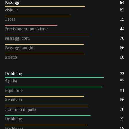
Passaggi
64
visione
67
Cross
55
Precisione su punizione
44
Passaggi corti
70
Passaggi lunghi
66
Effetto
66
Dribbling
73
Agilità
83
Equilibrio
81
Reattività
66
Controllo di palla
70
Dribbling
72
Freddezza
69