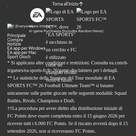
Torna all'inizio
Users Interact
In-game Purchases (Includes Random Items)
Principale
Compra
Notizie
EA app per Windows
EA app per Mac
Sport Gioch
* Si applicano altre condizioni e restrizioni. Consulta
ea.com/it-
it/games/ea-sports-fc/fc-26
/game-disclaimers per i dettagli.
** Le statistiche della Stagione del Tour mondiale di EA
SPORTS FC™ 26 Football Ultimate Team™ si basano
unicamente sulle partite giocate nelle seguenti modalità: Squad
Battles, Rivals, Champions e Draft.
††La procedura per avere diritto alla distribuzione iniziale di
FC Points deve essere completata entro il 15 giugno 2026 per
ricevere tutti i 6.000 FC Points. Se il riscatto avverrà dopo il 15
settembre 2026, non si riceveranno FC Points.