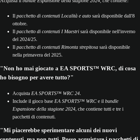
Acquista il
bundle Espansione della stagione 2024, che contiene:
Il
pacchetto di contenuti Località e auto
sarà disponibile dall'8
ottobre.
Il
pacchetto di contenuti I Maestri
sarà disponibile nell'inverno
del 2024/25.
Il
pacchetto di contenuti Rimonta strepitosa
sarà disponibile
nella primavera del 2025.
"Non ho mai giocato a EA SPORTS™ WRC, di cosa
ho bisogno per avere tutto?"
Acquista
EA SPORTS™ WRC 24
.
Include il gioco base
EA SPORTS™ WRC
e il
bundle
Espansione della stagione 2024
, che contiene tutti e tre i
pacchetti di contenuti.
"Mi piacerebbe sperimentare alcuni dei nuovi
contenuti, ma non tutti. Posso acquistare i pacchetti di